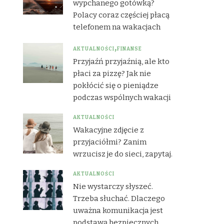
wypchanego gotówką?
Polacy coraz częściej płacą
telefonem na wakacjach
AKTUALNOŚCI
FINANSE
Przyjaźń przyjaźnią, ale kto
płaci za pizzę? Jak nie
pokłócić się o pieniądze
podczas wspólnych wakacji
AKTUALNOŚCI
Wakacyjne zdjęcie z
przyjaciółmi? Zanim
wrzucisz je do sieci, zapytaj.
AKTUALNOŚCI
Nie wystarczy słyszeć.
Trzeba słuchać. Dlaczego
uważna komunikacja jest
podstawą bezpiecznych