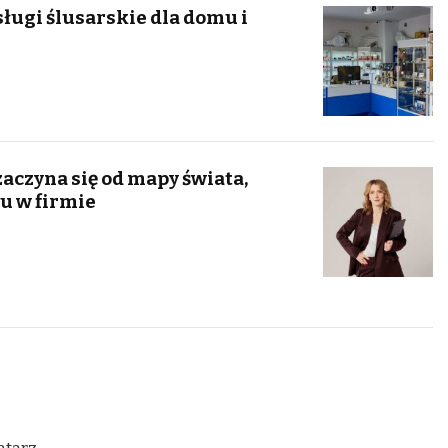
ugi ślusarskie dla domu i
aczyna się od mapy świata,
u w firmie