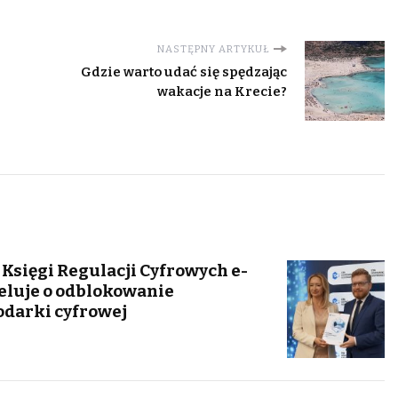
NASTĘPNY ARTYKUŁ
Gdzie warto udać się spędzając
wakacje na Krecie?
 Księgi Regulacji Cyfrowych e-
peluje o odblokowanie
odarki cyfrowej