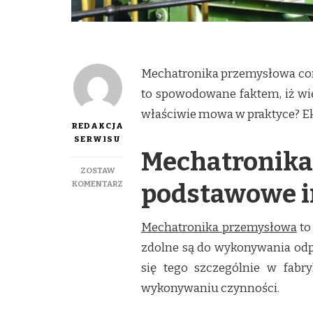
Mechatronika przemysłowa cora
to spowodowane faktem, iż wie
właściwie mowa w praktyce? Ek
REDAKCJA
SERWISU
Mechatron
ZOSTAW
DO
podstawowe i
KOMENTARZ
MECHATRONIKA
PRZEMYSŁOWA
–
Mechatronika przemysłowa
to
O
zdolne są do wykonywania od
CZYM
MOWA
się tego szczególnie w fabr
W
wykonywaniu czynności.
PRAKTYCE?