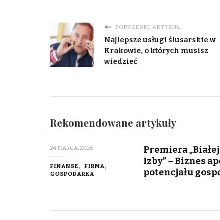
POPRZEDNI ARTYKUŁ
Najlepsze usługi ślusarskie w
Krakowie, o których musisz
wiedzieć
Rekomendowane artykuły
Premiera „Białej
24 MARCA, 2026
Izby” – Biznes a
FINANSE
FIRMA
potencjału gosp
GOSPODARKA