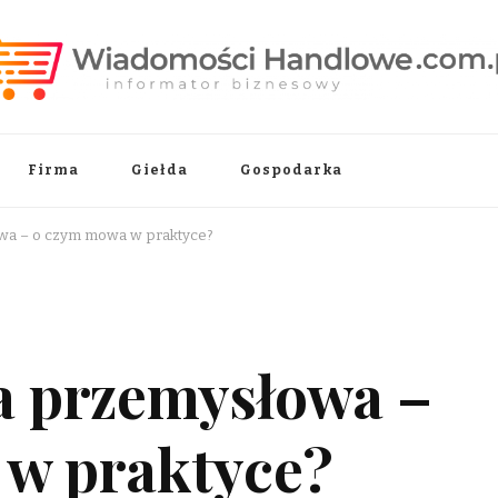
.pl
Firma
Giełda
Gospodarka
wa – o czym mowa w praktyce?
a przemysłowa –
w praktyce?