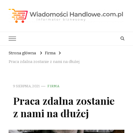
Wiadomości Handlowe . com.pl
informator biznesowy
Strona główna
Firma
Praca zdalna zostanie z nami na dłużej
9 SIERPNIA, 2021
FIRMA
Praca zdalna zostanie
z nami na dłużej