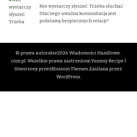
Nie wystarczy słyszeć. Trzeba słuchać.
Dlaczego uważna komunikacja jest
podstawą bezpiecznych relacji?
© prawa autorskie2026
Wiadomości Handlowe .
com.pl
. Wszelkie prawa zastrzeżone.
Yummy Recipe |
Stworzony przez
Blossom Themes
.Zasilana przez:
WordPress
.