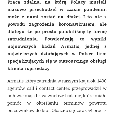
Praca zdalna, na którą Polacy musieli
ZOSTANIE
Z
masowo przechodzić w czasie pandemii,
NAMI
może z nami zostać na dłużej. I to nie z
NA
DŁUŻEJ
powodu zagrożenia koronawirusem, ale
dlatego, że po prostu polubiliśmy tę formę
zatrudnienia. Potwierdzają to wyniki
najnowszych badań Armatis, jednej z
największych działających w Polsce firm
specjalizujących się w outsourcingu obsługi
klienta i sprzedaży.
Armatis, który zatrudnia w naszym kraju ok. 1400
agentów call i contact center, przeprowadził w
połowie maja br. wewnętrze badanie, które miało
pomóc w określeniu terminów powrotu
pracowników do biur. Okazało się, że aż 54 proc. z