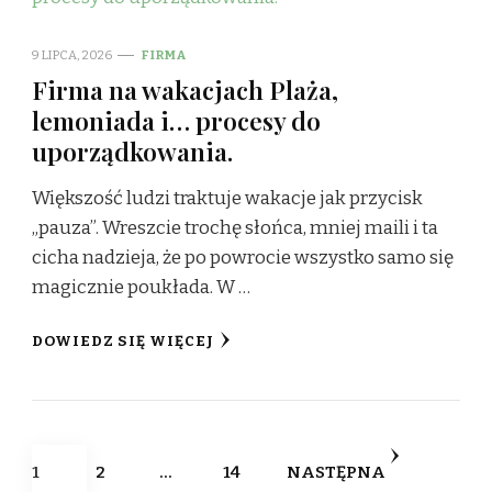
9 LIPCA, 2026
FIRMA
Firma na wakacjach Plaża,
lemoniada i… procesy do
uporządkowania.
Większość ludzi traktuje wakacje jak przycisk
„pauza”. Wreszcie trochę słońca, mniej maili i ta
cicha nadzieja, że po powrocie wszystko samo się
magicznie poukłada. W …
DOWIEDZ SIĘ WIĘCEJ
Stronicowanie
STRONA
STRONA
STRONA
1
2
…
14
NASTĘPNA