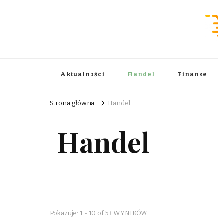
Wiadomości Handlowe . com
informator biznesowy
Aktualności
Handel
Finanse
Strona główna
Handel
Handel
Pokazuje: 1 - 10 of 53 WYNIKÓW