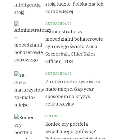
stoją ludzie. Polska ma ich
coraz więcej
AKTUALNOŚCI
Administratorzy –
niewidzialni bohaterowie
cyfrowego świata Anna
Szczerbak, Chief Sales
Officer, ITDS
AKTUALNOŚCI
Za dużo maturzystów, za
mało miejsc. Gap year
sposobem na kryzys
rekrutacyjny
FINANSE
Koniec ery portfela
wypchanego gotówką?
Polacy coraz częściej płacą