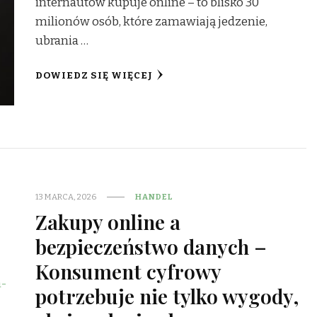
internautów kupuje online – to blisko 30
milionów osób, które zamawiają jedzenie,
ubrania …
DOWIEDZ SIĘ WIĘCEJ
13 MARCA, 2026
HANDEL
Zakupy online a
bezpieczeństwo danych –
Konsument cyfrowy
potrzebuje nie tylko wygody,