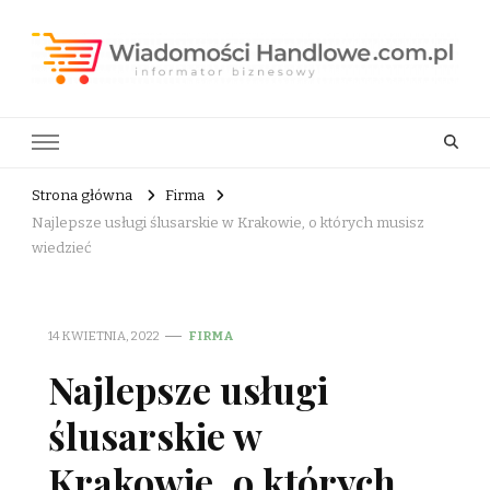
Wiadomości Handlowe . com.pl
informator biznesowy
Strona główna
Firma
Najlepsze usługi ślusarskie w Krakowie, o których musisz
wiedzieć
14 KWIETNIA, 2022
FIRMA
Najlepsze usługi
ślusarskie w
Krakowie, o których