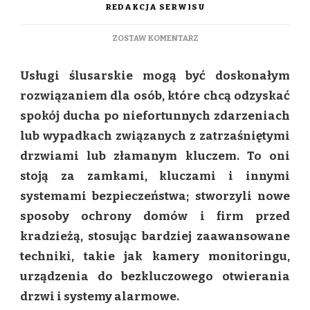
REDAKCJA SERWISU
DO
ZOSTAW KOMENTARZ
NAJLEPSZE
USŁUGI
Usługi ślusarskie mogą być doskonałym
ŚLUSARSKIE
W
rozwiązaniem dla osób, które chcą odzyskać
KRAKOWIE,
spokój ducha po niefortunnych zdarzeniach
O
KTÓRYCH
lub wypadkach związanych z zatrzaśniętymi
MUSISZ
drzwiami lub złamanym kluczem. To oni
WIEDZIEĆ
stoją za zamkami, kluczami i innymi
systemami bezpieczeństwa; stworzyli nowe
sposoby ochrony domów i firm przed
kradzieżą, stosując bardziej zaawansowane
techniki, takie jak kamery monitoringu,
urządzenia do bezkluczowego otwierania
drzwi i systemy alarmowe.