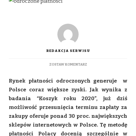
REDAKCJA SERWISU
DO
ZOSTAW KOMENTARZ
BOOM
NA
Rynek płatności odroczonych generuje w
RYNKU
ODROCZONYCH
Polsce coraz większe zyski. Jak wynika z
PŁATNOŚCI
badania “Koszyk roku 2020”, już dziś
możliwość przesunięcia terminu zapłaty za
zakupy oferuje ponad 30 proc. największych
sklepów internetowych w Polsce. Tę metodę
płatności Polacy docenią szczególnie w