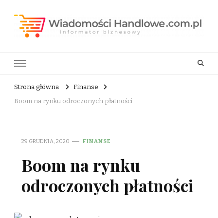
Wiadomości Handlowe . com.pl
informator biznesowy
Strona główna
Finanse
Boom na rynku odroczonych płatności
29 GRUDNIA, 2020
FINANSE
Boom na rynku
odroczonych płatności