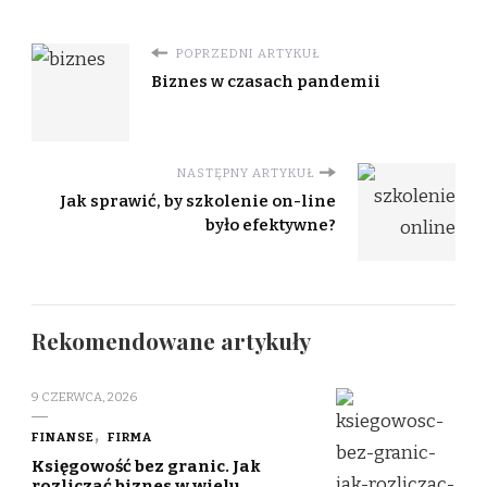
POPRZEDNI ARTYKUŁ
Biznes w czasach pandemii
NASTĘPNY ARTYKUŁ
Jak sprawić, by szkolenie on-line
było efektywne?
Rekomendowane artykuły
9 CZERWCA, 2026
FINANSE
FIRMA
Księgowość bez granic. Jak
rozliczać biznes w wielu