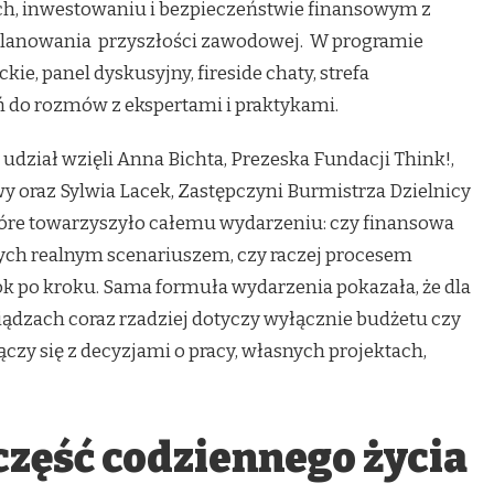
ch, inwestowaniu i bezpieczeństwie finansowym z
 planowania przyszłości zawodowej. W programie
kie, panel dyskusyjny, fireside chaty, strefa
 do rozmów z ekspertami i praktykami.
udział wzięli Anna Bichta, Prezeska Fundacji Think!,
y oraz Sylwia Lacek, Zastępczyni Burmistrza Dzielnicy
które towarzyszyło całemu wydarzeniu: czy finansowa
dych realnym scenariuszem, czy raczej procesem
 po kroku. Sama formuła wydarzenia pokazała, że dla
dzach coraz rzadziej dotyczy wyłącznie budżetu czy
łączy się z decyzjami o pracy, własnych projektach,
część codziennego życia