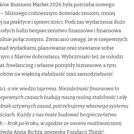
ków Business Market 2026 była potrzeba nowego
 — bliższego codziennym doświadczeniom, mniej
ej na praktyce i sprawczości. Podczas wydarzenia dużo
łodych ludzi bezpieczeństwo finansowe i finansowa
 silnie połączonymi. Zwracano uwagę, że w niepewnych
 nad wydatkami, planowanie oraz stawianie sobie
dnym z filarów dobrostanu. Wybrzmiało też, że młodzi
tat, freelancing i własne pomysły biznesowe, a tym
obów na większą stabilność oraz samodzielność.
ci, a nie wiedza tajemna. Niezależność finansowa to
niepewnych czasach budują naszą realną stabilność i siłę
jednak sztywnych zasad, potrzebujemy własnego systemu
ościach. Każdy z nas może budować bezpieczeństwo
 – krok po kroku, w zgodzie ze swoimi możliwościami,
wiła Anna Bichta, prezeska Fundacji Think!.