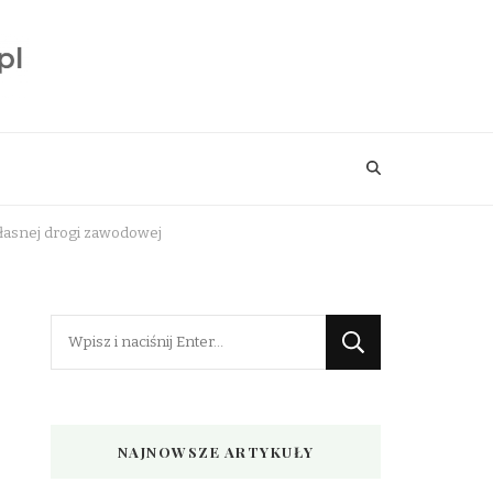
własnej drogi zawodowej
Szukasz
czegoś?
NAJNOWSZE ARTYKUŁY