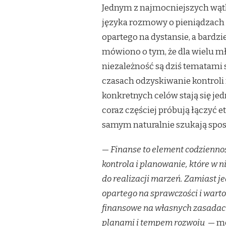
Jednym z najmocniejszych wąt
języka rozmowy o pieniądzach
opartego na dystansie, a bardzi
mówiono o tym, że dla wielu m
niezależność są dziś tematami
czasach odzyskiwanie kontroli
konkretnych celów stają się je
coraz częściej próbują łączyć e
samym naturalnie szukają spos
—
Finanse to element codziennoś
kontrola i planowanie, które w 
do realizacji marzeń. Zamiast 
opartego na sprawczości i wart
finansowe na własnych zasadach
planami i tempem rozwoju
— mó