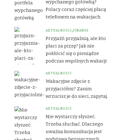
wypchanego gotówką?
Polacy coraz częściej płacą
telefonem na wakacjach
AKTUALNOŚCI
FINANSE
Przyjaźń przyjaźnią, ale kto
płaci za pizzę? Jak nie
pokłócić się o pieniądze
podczas wspólnych wakacji
AKTUALNOŚCI
Wakacyjne zdjęcie z
przyjaciółmi? Zanim
wrzucisz je do sieci, zapytaj.
AKTUALNOŚCI
Nie wystarczy słyszeć.
Trzeba słuchać. Dlaczego
uważna komunikacja jest
podstawą bezpiecznych