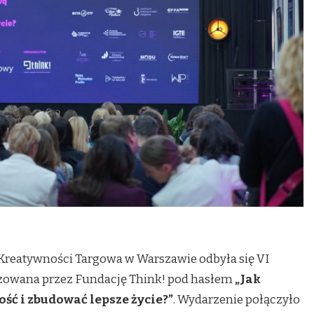
 Kreatywności Targowa w Warszawie odbyła się VI
izowana przez Fundację Think! pod hasłem
„Jak
ść i zbudować lepsze życie?”
. Wydarzenie połączyło