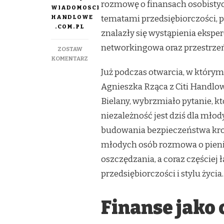
rozmowę o finansach osobisty
WIADOMOSCI
HANDLOWE
tematami przedsiębiorczości,
.COM.PL
znalazły się wystąpienia eksperc
networkingowa oraz przestrzeń
ZOSTAW
DO
KOMENTARZ
VI
Już podczas otwarcia, w którym 
EDYCJA
Agnieszka Rząca z Citi Handlow
BUSINESS
MARKET
Bielany, wybrzmiało pytanie, 
2026.
niezależność jest dziś dla mło
O
FINANSOWEJ
budowania bezpieczeństwa krok
NIEZALEŻNOŚCI,
młodych osób rozmowa o pienią
PRZEDSIĘBIORCZOŚCI
I
oszczędzania, a coraz częściej 
BUDOWANIU
WŁASNEJ
przedsiębiorczości i stylu życia.
DROGI
ZAWODOWEJ
Finanse jako 