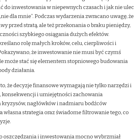
ć do inwestowania w niepewnych czasach i jak nie ulec
t „nie dla mnie”. Podczas wydarzenia zwracano uwagę, że
wy przed stratą, ale też przekonania o braku pieniędzy,
czności szybkiego osiągania dużych efektów.
reślano rolę małych kroków, celu, cierpliwości i
Pokazywano, że inwestowanie nie musi być czymś
le może stać się elementem stopniowego budowania
ody działania.
, że decyzje finansowe wymagają nie tylko narzędzi i
u, konsekwencji i umiejętności zachowania
m kryzysów, nagłówków i nadmiaru bodźców
 własna strategia oraz świadome filtrowanie tego, co
yzje.
do oszczędzania i inwestowania mocno wybrzmiał