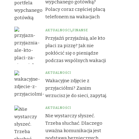
wypchanego gotówką?
Polacy coraz częściej płacą
telefonem na wakacjach
AKTUALNOŚCI
FINANSE
Przyjaźń przyjaźnią, ale kto
płaci za pizzę? Jak nie
pokłócić się o pieniądze
podczas wspólnych wakacji
AKTUALNOŚCI
Wakacyjne zdjęcie z
przyjaciółmi? Zanim
wrzucisz je do sieci, zapytaj.
AKTUALNOŚCI
Nie wystarczy słyszeć.
Trzeba słuchać. Dlaczego
uważna komunikacja jest
podstawą bezpiecznych