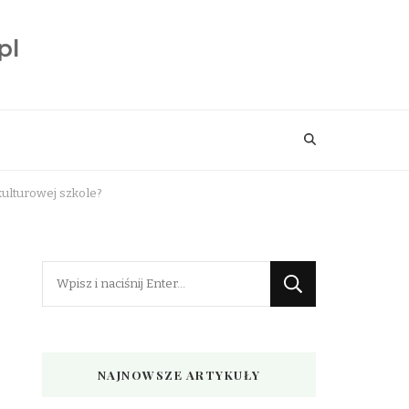
kulturowej szkole?
Szukasz
czegoś?
NAJNOWSZE ARTYKUŁY