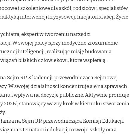
ocowe i szkoleniowe dla szkół, rodziców i specjalistów,
raktyką interwencji kryzysowej. Inicjatorka akcji Życie
ychiatra, ekspert w tworzeniu narzędzi
kacji. W swojej pracy łączy medyczne zrozumienie
tucznej inteligencji, realizując misję budowania
związań bliskich człowiekowi, które wspierają
 na Sejm RP X kadencji, przewodnicząca Sejmowej
ieży. W swojej działalności koncentruje się na sprawach
stanu i wpływu na decyzje publiczne. Aktywnie promuje
ży 2026”, stanowiący ważny krok w kierunku stworzenia
ży.
łanka na Sejm RP, przewodnicząca Komisji Edukacji,
związana z tematami edukacji, rozwoju szkoły oraz