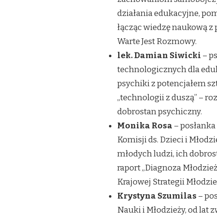
działania edukacyjne, pom
łącząc wiedzę naukową z p
Warte Jest Rozmowy.
lek. Damian Siwicki
– ps
technologicznych dla edu
psychiki z potencjałem sz
„technologii z duszą” – ro
dobrostan psychiczny.
Monika Rosa
– posłanka
Komisji ds. Dzieci i Młodz
młodych ludzi, ich dobro
raport „Diagnoza Młodzie
Krajowej Strategii Młodzie
Krystyna Szumilas
– pos
Nauki i Młodzieży, od lat 