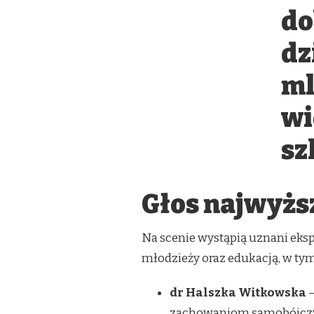
Głos najwyżs
Na scenie wystąpią uznani eks
młodzieży oraz edukacją, w tym
dr Halszka Witkowska
–
zachowaniom samobójczym