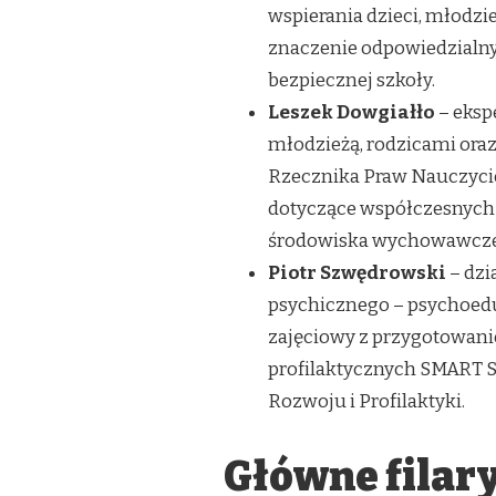
wspierania dzieci, młodzie
znaczenie odpowiedzialny
bezpiecznej szkoły.
Leszek Dowgiałło
– ekspe
młodzieżą, rodzicami oraz
Rzecznika Praw Nauczyciel
dotyczące współczesnych
środowiska wychowawcze
Piotr Szwędrowski
– dzi
psychicznego – psychoedu
zajęciowy z przygotowan
profilaktycznych SMART 
Rozwoju i Profilaktyki.
Główne filar