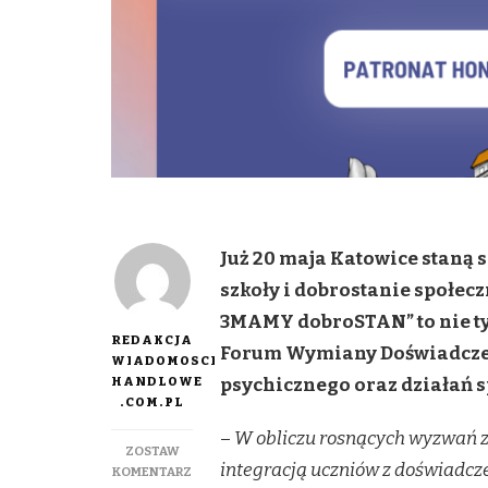
Już 20 maja Katowice staną s
szkoły i dobrostanie społecz
3MAMY dobroSTAN” to nie ty
REDAKCJA
Forum Wymiany Doświadczeń,
WIADOMOSCI
HANDLOWE
psychicznego oraz działań s
.COM.PL
–
W obliczu rosnących wyzwań zw
ZOSTAW
integracją uczniów z doświadcz
DO
KOMENTARZ