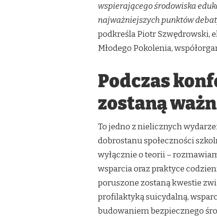
PRZYJAZNA
wspierającego środowiska eduka
SZKOŁA
najważniejszych punktów debaty 
–
„3MAMY
podkreśla Piotr Szwędrowski, 
DOBROSTAN”.
Młodego Pokolenia, współorgan
JAK
BUDOWAĆ
DOBROSTAN
Podczas konf
DZIECI
I
MŁODZIEŻY
zostaną ważn
W
WIELOKULTUROWEJ
SZKOLE?
To jedno z nielicznych wydarz
dobrostanu społeczności szkol
wyłącznie o teorii – rozmawia
wsparcia oraz praktyce codzien
poruszone zostaną kwestie zwi
profilaktyką suicydalną, wspa
budowaniem bezpiecznego środ