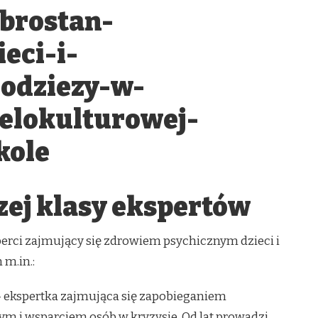
zej klasy ekspertów
perci zajmujący się zdrowiem psychicznym dzieci i
 m.in.:
 ekspertka zajmująca się zapobieganiem
 i wsparciem osób w kryzysie. Od lat prowadzi