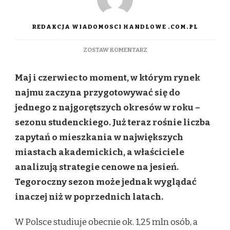
REDAKCJA WIADOMOSCI HANDLOWE .COM.PL
DO
ZOSTAW KOMENTARZ
STUDENCI
WRACAJĄ
Maj i czerwiec to moment, w którym rynek
NA
RYNEK
najmu zaczyna przygotowywać się do
NAJMU.
jednego z najgorętszych okresów w roku –
MIESZKAŃ
PRZYBYWA,
sezonu studenckiego. Już teraz rośnie liczba
ALE
zapytań o mieszkania w największych
ROSNĄ
TEŻ
miastach akademickich, a właściciele
OBAWY
analizują strategie cenowe na jesień.
PO
OBU
Tegoroczny sezon może jednak wyglądać
STRONACH
inaczej niż w poprzednich latach.
RYNKU
W Polsce studiuje obecnie ok. 1,25 mln osób, a