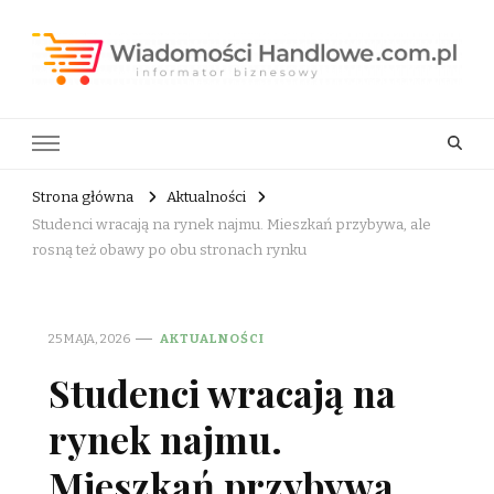
Wiadomości Handlowe . com.pl
informator biznesowy
Strona główna
Aktualności
Studenci wracają na rynek najmu. Mieszkań przybywa, ale
rosną też obawy po obu stronach rynku
25 MAJA, 2026
AKTUALNOŚCI
Studenci wracają na
rynek najmu.
Mieszkań przybywa,