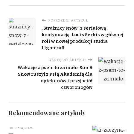
POPRZEDNI ARTYKUŁ
„Strażnicy snów” z serialową
kontynuacją. Louis Serkis w głównej
roli w nowej produkcji studia
Lightcraft
NASTĘPNY ARTYKUŁ
Wakacje z psem to za mało. Sun &
Snow ruszył z Psią Akademią dla
opiekunów i przyjaciół
czworonogów
Rekomendowane artykuły
30 LIPCA, 2026