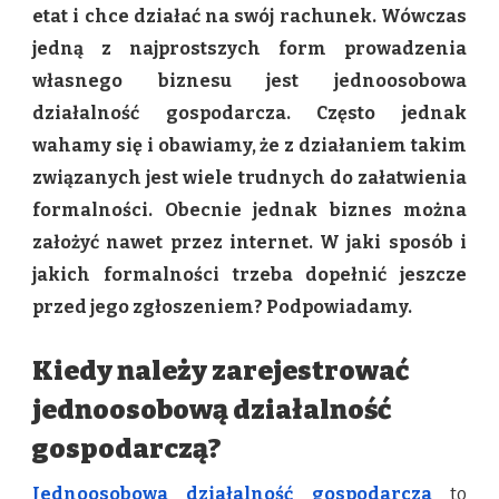
—
etat i chce działać na swój rachunek. Wówczas
JAKIE
jedną z najprostszych form prowadzenia
FORMALNOŚCI
NALEŻY
własnego biznesu jest jednoosobowa
DOPEŁNIĆ
działalność gospodarcza. Często jednak
PRZED
JEJ
wahamy się i obawiamy, że z działaniem takim
ZAŁOŻENIEM?
związanych jest wiele trudnych do załatwienia
formalności. Obecnie jednak biznes można
założyć nawet przez internet. W jaki sposób i
jakich formalności trzeba dopełnić jeszcze
przed jego zgłoszeniem? Podpowiadamy.
Kiedy należy zarejestrować
jednoosobową działalność
gospodarczą?
Jednoosobowa działalność gospodarcza
to