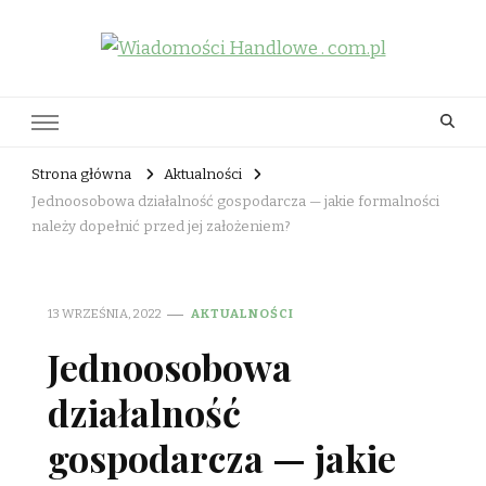
Wiadomości Handlowe . com.pl
informator biznesowy
Strona główna
Aktualności
Jednoosobowa działalność gospodarcza — jakie formalności
należy dopełnić przed jej założeniem?
13 WRZEŚNIA, 2022
AKTUALNOŚCI
Jednoosobowa
działalność
gospodarcza — jakie