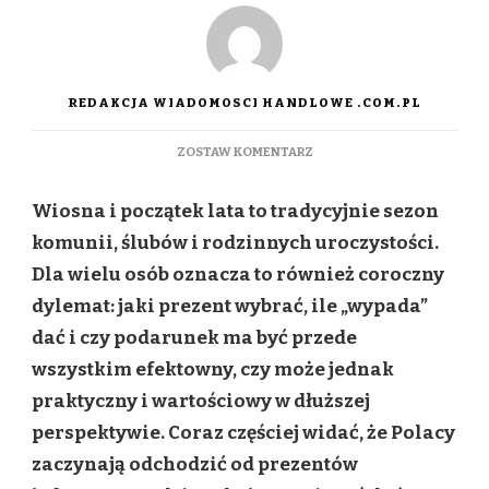
REDAKCJA WIADOMOSCI HANDLOWE .COM.PL
DO
ZOSTAW KOMENTARZ
ZAMIAST
CHWILOWEJ
Wiosna i początek lata to tradycyjnie sezon
RADOŚCI
–
komunii, ślubów i rodzinnych uroczystości.
REALNE
Dla wielu osób oznacza to również coroczny
ZABEZPIECZENIE.
NOWE
dylemat: jaki prezent wybrać, ile „wypada”
PODEJŚCIE
dać i czy podarunek ma być przede
DO
RODZINNYCH
wszystkim efektowny, czy może jednak
PREZENTÓW.
praktyczny i wartościowy w dłuższej
perspektywie. Coraz częściej widać, że Polacy
zaczynają odchodzić od prezentów