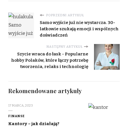
POPRZEDNI ARTYKUŁ
Samo wyjście już nie wystarcza. 30-
latkowie szukają emocji i wspólnych
doświadczeń
NASTĘPNY ARTYKUŁ
Szycie wraca do łask - Popularne
hobby Polaków, które łączy potrzebę
tworzenia, relaks i technologię
Rekomendowane artykuły
17 MARCA, 2023
FINANSE
Kantory – jak działają?