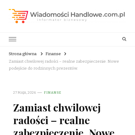
Wiadomości Handlowe . com.pl
informator biznesowy
Strona główna
Finanse
Zamiast chwilowej radości – realne zabezpieczenie. Nowe
podejście do rodzinnych prezentów.
27 MAJA, 2026
FINANSE
Zamiast chwilowej
radości – realne
zabezpieczenie. Nowe