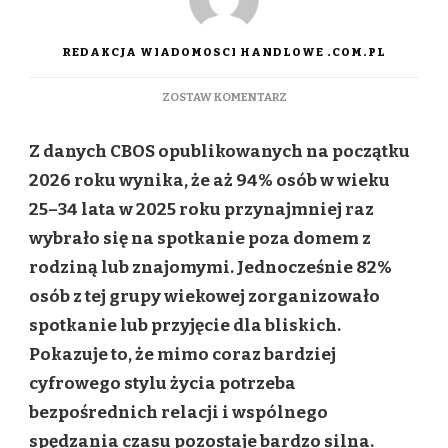
REDAKCJA WIADOMOSCI HANDLOWE .COM.PL
DO
ZOSTAW KOMENTARZ
SAMO
WYJŚCIE
Z danych CBOS opublikowanych na początku
JUŻ
NIE
2026 roku wynika, że aż 94% osób w wieku
WYSTARCZA.
25–34 lata w 2025 roku przynajmniej raz
30-
LATKOWIE
wybrało się na spotkanie poza domem z
SZUKAJĄ
rodziną lub znajomymi. Jednocześnie 82%
EMOCJI
I
osób z tej grupy wiekowej zorganizowało
WSPÓLNYCH
spotkanie lub przyjęcie dla bliskich.
DOŚWIADCZEŃ
Pokazuje to, że mimo coraz bardziej
cyfrowego stylu życia potrzeba
bezpośrednich relacji i wspólnego
spędzania czasu pozostaje bardzo silna.