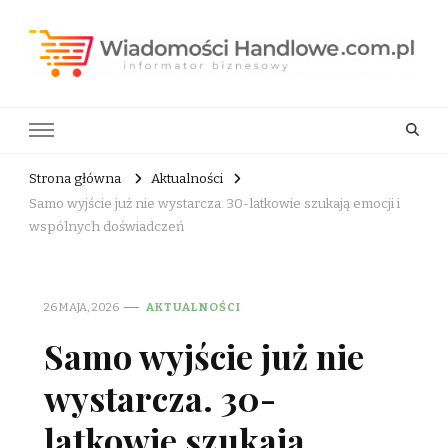
Wiadomości Handlowe . com.pl
informator biznesowy
Strona główna
Aktualności
Samo wyjście już nie wystarcza. 30-latkowie szukają emocji i
wspólnych doświadczeń
26 MAJA, 2026
AKTUALNOŚCI
Samo wyjście już nie
wystarcza. 30-
latkowie szukają