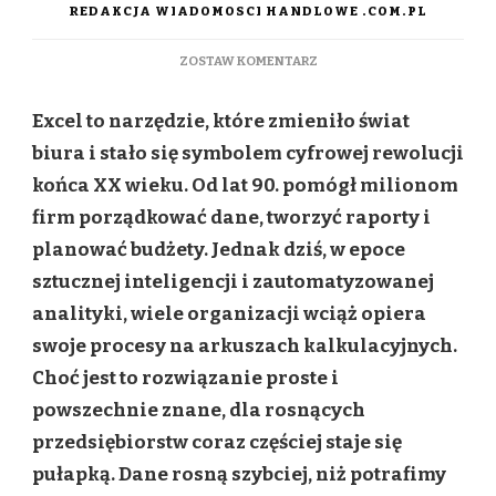
REDAKCJA WIADOMOSCI HANDLOWE .COM.PL
DO
ZOSTAW KOMENTARZ
JAK
DANE
Excel to narzędzie, które zmieniło świat
ZMIENIAJĄ
BIZNES
biura i stało się symbolem cyfrowej rewolucji
–
końca XX wieku. Od lat 90. pomógł milionom
NAJCZĘSTSZE
BŁĘDY
firm porządkować dane, tworzyć raporty i
FIRM
planować budżety. Jednak dziś, w epoce
W
ANALIZIE
sztucznej inteligencji i zautomatyzowanej
DANYCH
analityki, wiele organizacji wciąż opiera
swoje procesy na arkuszach kalkulacyjnych.
Choć jest to rozwiązanie proste i
powszechnie znane, dla rosnących
przedsiębiorstw coraz częściej staje się
pułapką. Dane rosną szybciej, niż potrafimy