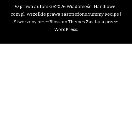
© prawa autorskie2026
Wiadomości Handlowe .
com.pl
. Wszelkie prawa zastrzeżone.
Yummy Recipe |
Stworzony przez
Blossom Themes
.Zasilana przez:
WordPress
.