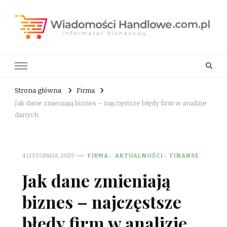
Wiadomości Handlowe . com.pl
informator biznesowy
Strona główna
Firma
Jak dane zmieniają biznes – najczęstsze błędy firm w analizie
danych
4 LISTOPADA, 2025
FIRMA
AKTUALNOŚCI
FINANSE
Jak dane zmieniają
biznes – najczęstsze
błędy firm w analizie