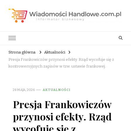
Wiadomości Handlowe . com.pl
informator biznesowy
Strona główna
Aktualności
Presja Frankowiczów przynosi efekty. Rząd wycofuje się z
kontrowersyjnych zapisów w tzw. ustawie frankowej.
28 MAJA, 2026
AKTUALNOŚCI
Presja Frankowiczów
przynosi efekty. Rząd
wycofuje się z