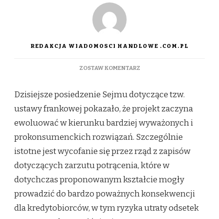
REDAKCJA WIADOMOSCI HANDLOWE .COM.PL
DO
ZOSTAW KOMENTARZ
PRESJA
FRANKOWICZÓW
Dzisiejsze posiedzenie Sejmu dotyczące tzw.
PRZYNOSI
EFEKTY.
ustawy frankowej pokazało, że projekt zaczyna
RZĄD
ewoluować w kierunku bardziej wyważonych i
WYCOFUJE
SIĘ
prokonsumenckich rozwiązań. Szczególnie
Z
istotne jest wycofanie się przez rząd z zapisów
KONTROWERSYJNYCH
ZAPISÓW
dotyczących zarzutu potrącenia, które w
W
dotychczas proponowanym kształcie mogły
TZW.
USTAWIE
prowadzić do bardzo poważnych konsekwencji
FRANKOWEJ.
dla kredytobiorców, w tym ryzyka utraty odsetek