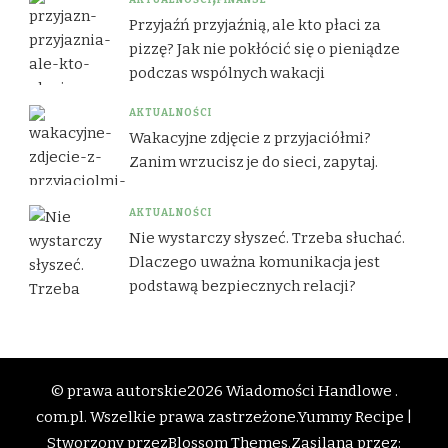
Przyjaźń przyjaźnią, ale kto płaci za
pizzę? Jak nie pokłócić się o pieniądze
podczas wspólnych wakacji
AKTUALNOŚCI
Wakacyjne zdjęcie z przyjaciółmi?
Zanim wrzucisz je do sieci, zapytaj.
AKTUALNOŚCI
Nie wystarczy słyszeć. Trzeba słuchać.
Dlaczego uważna komunikacja jest
podstawą bezpiecznych relacji?
© prawa autorskie2026
Wiadomości Handlowe .
com.pl
. Wszelkie prawa zastrzeżone.
Yummy Recipe |
Stworzony przez
Blossom Themes
.Zasilana przez: