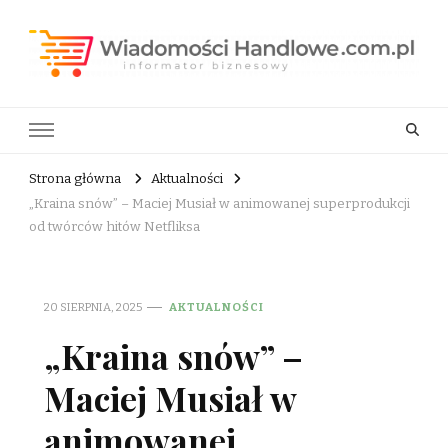
Wiadomości Handlowe . com.pl
informator biznesowy
Strona główna
Aktualności
„Kraina snów” – Maciej Musiał w animowanej superprodukcji
od twórców hitów Netfliksa
20 SIERPNIA, 2025
AKTUALNOŚCI
„Kraina snów” –
Maciej Musiał w
animowanej