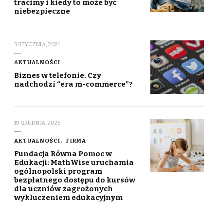
tracimy i kiedy to może być
niebezpieczne
5 STYCZNIA, 2021
AKTUALNOŚCI
Biznes w telefonie. Czy
nadchodzi “era m-commerce”?
19 GRUDNIA, 2025
AKTUALNOŚCI
FIRMA
Fundacja Równa Pomoc w
Edukacji: MathWise uruchamia
ogólnopolski program
bezpłatnego dostępu do kursów
dla uczniów zagrożonych
wykluczeniem edukacyjnym