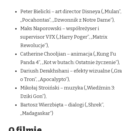
Peter Bielicki – art director Disneya („Mulan”,
„Pocahontas”, „Dzwonnik z Notre Dame”),
Maks Naporowski – współreżyser i
supervisor VFX („Harry Poger”, „Matrix
Rewolucje”),
Catherine Chooljian – animacja („Kung Fu
Panda 4”, „Kot w butach: Ostatnie życzenie”),
Dariush Derakhshani – efekty wizualne („Gra
o Tron”, „Apocalypto”),
Mikołaj Stroiński – muzyka („Wiedźmin 3:
Dziki Gon”),
Bartosz Wierzbięta – dialogi („Shrek”,
„Madagaskar”)
O filmie