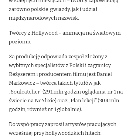
w kolejnych miesiącach – twórcy zapowiadają
zarówno polskie gwiazdy, jak i udział
międzynarodowych nazwisk.
Twórcy z Hollywood – animacja na światowym
poziomie
Za produkcję odpowiada zespół złożony z
wybitnych specjalistów z Polski i zagranicy
Reżyserem i producentem filmu jest Daniel
Markowicz – twórca takich tytułów jak
„Soulcatcher” (29,1 mln godzin oglądania, nr 1 na
świecie na NeYlixie) oraz „Plan lekcji” (30,4 mln
godzin, również nr 1 globalnie).
Do współpracy zaprosił artystów pracujących
wcześniej przy hollywoodzkich hitach: