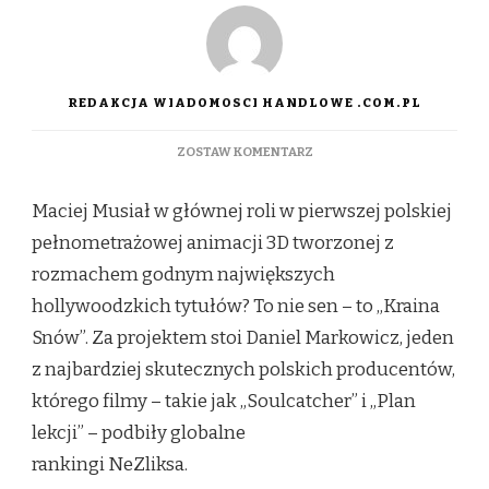
REDAKCJA WIADOMOSCI HANDLOWE .COM.PL
DO
ZOSTAW KOMENTARZ
„KRAINA
SNÓW”
Maciej Musiał w głównej roli w pierwszej polskiej
–
MACIEJ
pełnometrażowej animacji 3D tworzonej z
MUSIAŁ
rozmachem godnym największych
W
ANIMOWANEJ
hollywoodzkich tytułów? To nie sen – to „Kraina
SUPERPRODUKCJI
Snów”. Za projektem stoi Daniel Markowicz, jeden
OD
TWÓRCÓW
z najbardziej skutecznych polskich producentów,
HITÓW
którego filmy – takie jak „Soulcatcher” i „Plan
NETFLIKSA
lekcji” – podbiły globalne
rankingi NeZliksa.