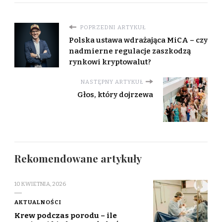
POPRZEDNI ARTYKUŁ
Polska ustawa wdrażająca MiCA – czy
nadmierne regulacje zaszkodzą
rynkowi kryptowalut?
NASTĘPNY ARTYKUŁ
Głos, który dojrzewa
Rekomendowane artykuły
10 KWIETNIA, 2026
AKTUALNOŚCI
Krew podczas porodu – ile