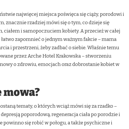
twie najwięcej miejsca poświęca się ciąży, porodowi i
 znacznie rzadziej mówi się o tym, co dzieje się
, ciałem i samopoczuciem kobiety. A przecież w całej
ko łatwo zapomnieć o jednym ważnym fakcie – mama
rcia i przestrzeni, żeby zadbać o siebie. Właśnie temu
owane przez Arche Hotel Krakowska – stworzeniu
zmowy o zdrowiu, emocjach oraz dobrostanie kobiet w
e mowa?
staną tematy, o których wciąż mówi się za rzadko –
depresją poporodową, regeneracja ciała po porodzie i
e powinno się robić w połogu, a także psychiczne i