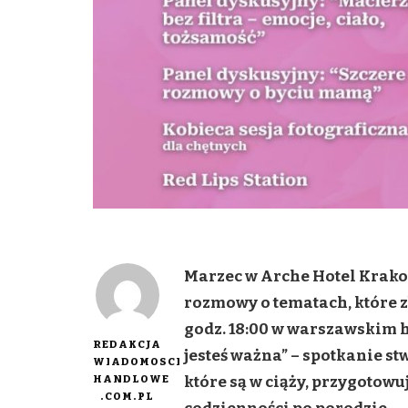
Marzec w Arche Hotel Krako
rozmowy o tematach, które zb
godz. 18:00 w warszawskim h
REDAKCJA
jesteś ważna” – spotkanie st
WIADOMOSCI
HANDLOWE
które są w ciąży, przygotowu
.COM.PL