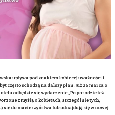
wska upływa pod znakiem kobiecej uważności i
yt często schodzą na dalszy plan. Już 26 marca o
otelu odbędzie się wydarzenie „Po porodzie też
worzone z myślą o kobietach, szczególnie tych,
ją się do macierzyństwa lub odnajdują się w nowej