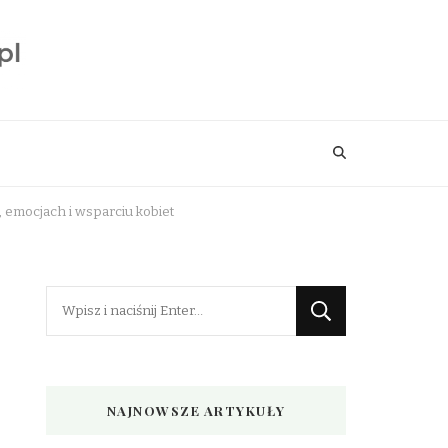
 emocjach i wsparciu kobiet
Szukasz
czegoś?
NAJNOWSZE ARTYKUŁY