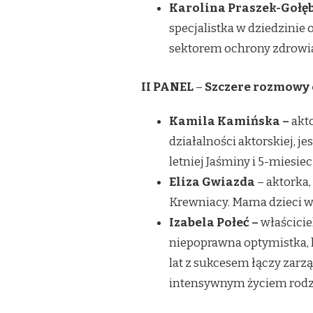
Karolina Praszek-Gołę
specjalistka w dziedzinie
sektorem ochrony zdrowi
II PANEL
–
Szczere rozmowy
Kamila Kamińska –
akto
działalności aktorskiej, 
letniej Jaśminy i 5-miesie
Eliza Gwiazda
– aktorka,
Krewniacy. Mama dzieci w
Izabela Połeć –
właścicie
niepoprawna optymistka, kt
lat z sukcesem łączy zarz
intensywnym życiem rod