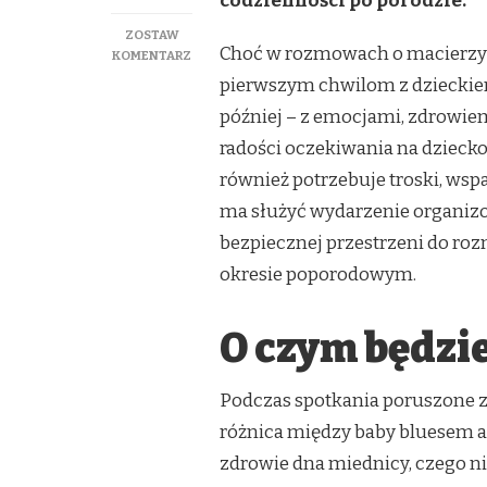
codzienności po porodzie.
ZOSTAW
Choć w rozmowach o macierzyńs
DO
KOMENTARZ
„PO
pierwszym chwilom z dzieckiem,
PORODZIE
później – z emocjami, zdrowiem
TEŻ
JESTEŚ
radości oczekiwania na dziec
WAŻNA”
również potrzebuje troski, wspa
–
ARCHE
ma służyć wydarzenie organiz
HOTEL
bezpiecznej przestrzeni do ro
KRAKOWSKA
ZAPRASZA
okresie poporodowym.
NA
WYDARZENIE
O
O czym będzi
ZDROWIU,
EMOCJACH
I
Podczas spotkania poruszone zo
WSPARCIU
KOBIET
różnica między baby bluesem a 
zdrowie dna miednicy, czego ni