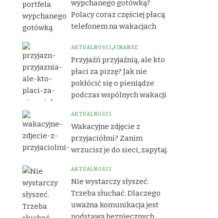
wypchanego gotówką?
Polacy coraz częściej płacą
telefonem na wakacjach
AKTUALNOŚCI
FINANSE
Przyjaźń przyjaźnią, ale kto
płaci za pizzę? Jak nie
pokłócić się o pieniądze
podczas wspólnych wakacji
AKTUALNOŚCI
Wakacyjne zdjęcie z
przyjaciółmi? Zanim
wrzucisz je do sieci, zapytaj.
AKTUALNOŚCI
Nie wystarczy słyszeć.
Trzeba słuchać. Dlaczego
uważna komunikacja jest
podstawą bezpiecznych