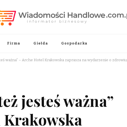
.pl
Firma
Giełda
Gospodarka
steś ważna” – Arche Hotel Krakowska zaprasza na wydarzenie o zdrowiu,
też jesteś ważna”
l Krakowska