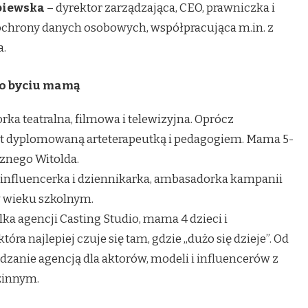
biewska
– dyrektor zarządzająca, CEO, prawniczka i
 ochrony danych osobowych, współpracująca m.in. z
a.
 o byciu mamą
rka teatralna, filmowa i telewizyjna. Oprócz
jest dyplomowaną arteterapeutką i pedagogiem. Mama 5-
cznego Witolda.
 influencerka i dziennikarka, ambasadorka kampanii
 wieku szkolnym.
lka agencji Casting Studio, mama 4 dzieci i
óra najlepiej czuje się tam, gdzie „dużo się dzieje”. Od
ądzanie agencją dla aktorów, modeli i influencerów z
zinnym.