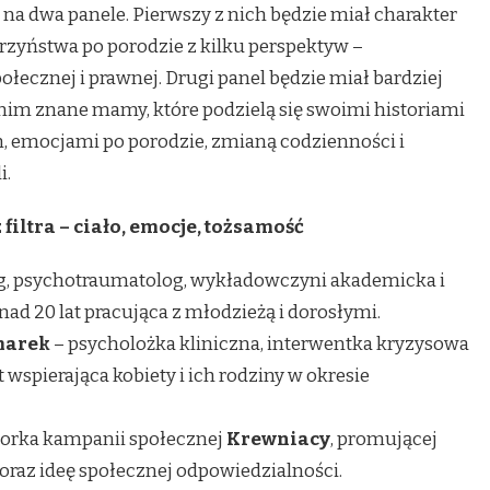
na dwa panele. Pierwszy z nich będzie miał charakter
rzyństwa po porodzie z kilku perspektyw –
ołecznej i prawnej. Drugi panel będzie miał bardziej
 nim znane mamy, które podzielą się swoimi historiami
 emocjami po porodzie, zmianą codzienności i
i.
filtra – ciało, emocje, tożsamość
g, psychotraumatolog, wykładowczyni akademicka i
ad 20 lat pracująca z młodzieżą i dorosłymi.
marek
– psycholożka kliniczna, interwentka kryzysowa
t wspierająca kobiety i ich rodziny w okresie
torka kampanii społecznej
Krewniacy
, promującej
az ideę społecznej odpowiedzialności.