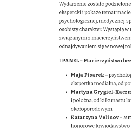
Wydarzenie zostało podzielone 
ekspercki i pokaże temat macie
psychologicznej, medycznej, sp
osobisty charakter. Wystąpią w
związanymi z macierzyństwem,
odnajdywaniem się w nowej rol
I PANEL – Macierzyństwo bez 
Maja Pisarek
– psycholo
ekspertka medialna, od pon
Martyna Grygiel-Kacz
i położna, od kilkunastu la
okołoporodowym.
Katarzyna Velinov
– au
honorowe krwiodawstwo or