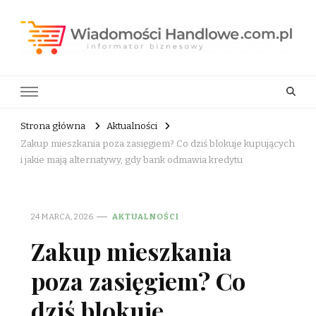
Wiadomości Handlowe . com.pl
informator biznesowy
Strona główna
Aktualności
Zakup mieszkania poza zasięgiem? Co dziś blokuje kupujących
i jakie mają alternatywy, gdy bank odmawia kredytu
24 MARCA, 2026
AKTUALNOŚCI
Zakup mieszkania
poza zasięgiem? Co
dziś blokuje