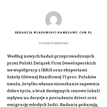
REDAKCJA WIADOMOSCI HANDLOWE .COM.PL
DO
ZOSTAW KOMENTARZ
ZAKUP
MIESZKANIA
Według nowych badań przeprowadzonych
POZA
ZASIĘGIEM?
przez Polski Związek Firm Deweloperskich
CO
we współpracy z IBRiS oraz ekspertami
DZIŚ
BLOKUJE
Szkoły Głównej Handlowej 71 proc. Polaków
KUPUJĄCYCH
uważa, że tylko własne mieszkanie zapewnia
I
JAKIE
dobre życie, a brak dostępnych cenowo lokali
MAJĄ
wpływa na decyzje o posiadaniu dzieci oraz
ALTERNATYWY,
GDY
emigrację młodych ludzi. Badania pokazują,
BANK