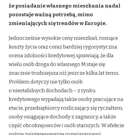
że posiadanie własnego mieszkania nadal
ODMAWIA
KREDYTU
pozostaje ważną potrzebą, mimo
zmieniających się trendów w Europie.
Jednocześnie wysokie ceny mieszkań, rosnące
koszty życia oraz coraz bardziej rygorystyczna
ocena zdolności kredytowej sprawiają, że dla
wielu osób droga do własnego M staje się
znacznie trudniejsza niż jeszcze kilka lat temu.
Problem dotyczy nie tylko osób
o niestabilnych dochodach – z rynku
kredytowego wypadają także osoby pracujące na
etacie, przedsiębiorcy rozliczający się ryczałtem,
osoby osiągające dochody z zagranicy, a także
część obcokrajowców i osób starszych. W efekcie
rośnie zainteresowanie rozwiązaniami