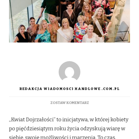
REDAKCJA WIADOMOSCI HANDLOWE .COM.PL
DO
ZOSTAW KOMENTARZ
GŁOS,
KTÓRY
„Kwiat Dojrzałości” to inicjatywa, w której kobiety
DOJRZEWA
po pięćdziesiątym roku życia odzyskują wiarę w
siebie, swoje możliwości i marzenia. To czas,