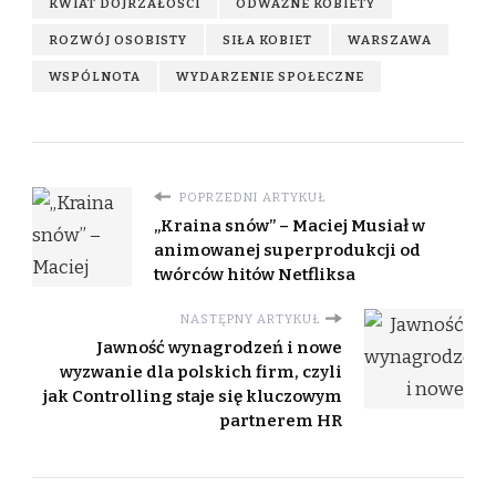
KWIAT DOJRZAŁOŚCI
ODWAŻNE KOBIETY
ROZWÓJ OSOBISTY
SIŁA KOBIET
WARSZAWA
WSPÓLNOTA
WYDARZENIE SPOŁECZNE
POPRZEDNI ARTYKUŁ
„Kraina snów” – Maciej Musiał w
animowanej superprodukcji od
twórców hitów Netfliksa
NASTĘPNY ARTYKUŁ
Jawność wynagrodzeń i nowe
wyzwanie dla polskich firm, czyli
jak Controlling staje się kluczowym
partnerem HR