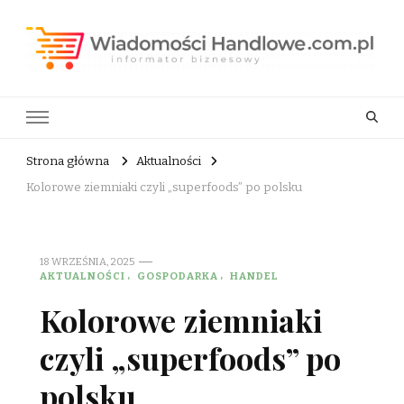
Wiadomości Handlowe . com.pl
informator biznesowy
Strona główna
Aktualności
Kolorowe ziemniaki czyli „superfoods” po polsku
18 WRZEŚNIA, 2025
AKTUALNOŚCI
GOSPODARKA
HANDEL
Kolorowe ziemniaki
czyli „superfoods” po
polsku