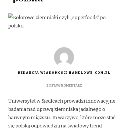
REDAKCJA WIADOMOSCI HANDLOWE .COM.PL
DO
ZOSTAW KOMENTARZ
KOLOROWE
ZIEMNIAKI
Uniwersytet w Siedlcach prowadzi innowacyjne
CZYLI
„SUPERFOODS”
badania nad uprawą ziemniaka jadalnego o
PO
barwnym miąższu. To warzywo, które może stać
POLSKU
się polską odpowiedzią na światowy trend