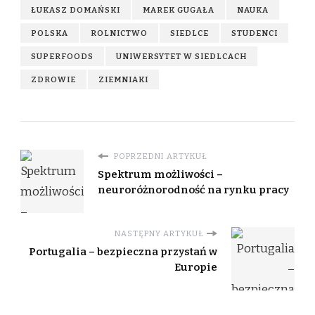
ŁUKASZ DOMAŃSKI
MAREK GUGAŁA
NAUKA
POLSKA
ROLNICTWO
SIEDLCE
STUDENCI
SUPERFOODS
UNIWERSYTET W SIEDLCACH
ZDROWIE
ZIEMNIAKI
POPRZEDNI ARTYKUŁ
Spektrum możliwości –
neuroróżnorodność na rynku pracy
NASTĘPNY ARTYKUŁ
Portugalia – bezpieczna przystań w
Europie