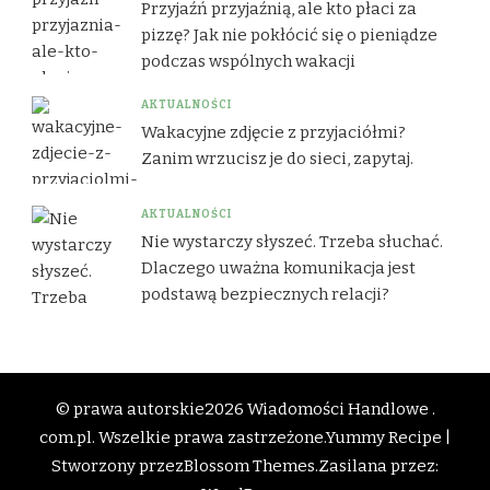
Przyjaźń przyjaźnią, ale kto płaci za
pizzę? Jak nie pokłócić się o pieniądze
podczas wspólnych wakacji
AKTUALNOŚCI
Wakacyjne zdjęcie z przyjaciółmi?
Zanim wrzucisz je do sieci, zapytaj.
AKTUALNOŚCI
Nie wystarczy słyszeć. Trzeba słuchać.
Dlaczego uważna komunikacja jest
podstawą bezpiecznych relacji?
© prawa autorskie2026
Wiadomości Handlowe .
com.pl
. Wszelkie prawa zastrzeżone.
Yummy Recipe |
Stworzony przez
Blossom Themes
.Zasilana przez: