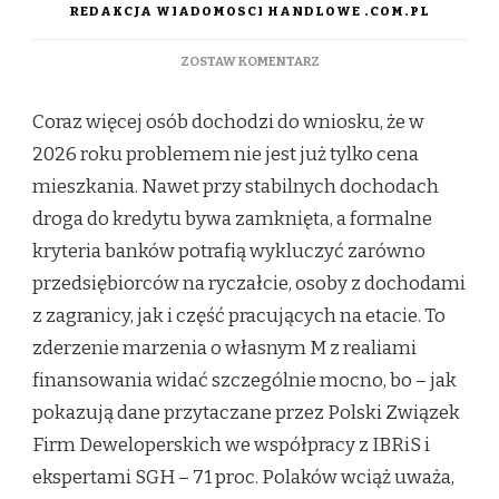
REDAKCJA WIADOMOSCI HANDLOWE .COM.PL
DO
ZOSTAW KOMENTARZ
GDY
KREDYT
Coraz więcej osób dochodzi do wniosku, że w
JEST
POZA
2026 roku problemem nie jest już tylko cena
ZASIĘGIEM:
mieszkania. Nawet przy stabilnych dochodach
JAKIE
ALTERNATYWY
droga do kredytu bywa zamknięta, a formalne
MAJĄ
kryteria banków potrafią wykluczyć zarówno
DZIŚ
KUPUJĄCY
przedsiębiorców na ryczałcie, osoby z dochodami
MIESZKANIE
z zagranicy, jak i część pracujących na etacie. To
zderzenie marzenia o własnym M z realiami
finansowania widać szczególnie mocno, bo – jak
pokazują dane przytaczane przez Polski Związek
Firm Deweloperskich we współpracy z IBRiS i
ekspertami SGH – 71 proc. Polaków wciąż uważa,