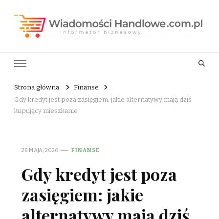
Wiadomości Handlowe . com.pl
informator biznesowy
Strona główna
Finanse
Gdy kredyt jest poza zasięgiem: jakie alternatywy mają dziś
kupujący mieszkanie
28 MAJA, 2026
FINANSE
Gdy kredyt jest poza
zasięgiem: jakie
alternatywy mają dziś