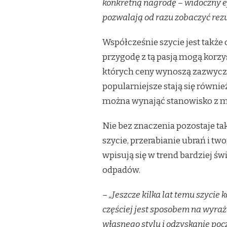
konkretną nagrodę – widoczny ef
pozwalają od razu zobaczyć rez
Współcześnie szycie jest także
przygodę z tą pasją mogą korz
których ceny wynoszą zazwyczaj
popularniejsze stają się równie
można wynająć stanowisko z ma
Nie bez znaczenia pozostaje ta
szycie, przerabianie ubrań i t
wpisują się w trend bardziej ś
odpadów.
– „Jeszcze kilka lat temu szycie
częściej jest sposobem na wyraż
własnego stylu i odzyskanie pocz