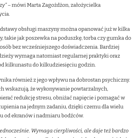
zy”
– mówi Marta Zagożdżon, założycielka
cia.
dstawy obsługi maszyny można opanować już w kilka
ty, takie jak poszewka na poduszkę, torba czy gumka do
 osób bez wcześniejszego doświadczenia. Bardziej
ieży wymaga natomiast regularnej praktyki oraz
d kilkunastu do kilkudziesięciu godzin.
nika również z jego wpływu na dobrostan psychiczny.
ch wskazują, że wykonywanie powtarzalnych,
erać redukcję stresu, obniżać napięcie i pomagać w
upienia na jednym zadaniu, dzięki czemu dla wielu
ku od ekranów i nadmiaru bodźców.
 jednocześnie. Wymaga cierpliwości, ale daje też bardzo