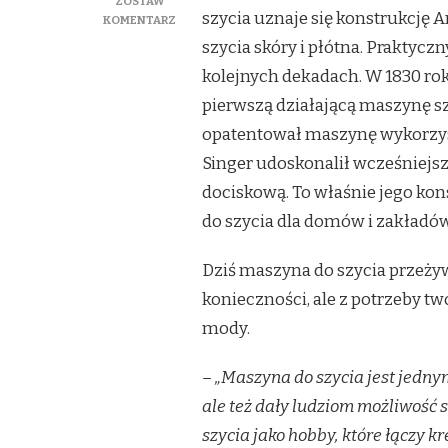
ZOSTAW
szycia uznaje się konstrukcję 
DO
KOMENTARZ
MIĘDZYNARODOWY
szycia skóry i płótna. Praktycz
DZIEŃ
kolejnych dekadach. W 1830 ro
MASZYNY
DO
pierwszą działającą maszynę s
SZYCIA
opatentował maszynę wykorzyst
–
WYNALAZEK,
Singer udoskonalił wcześniejs
KTÓRY
dociskową. To właśnie jego k
ZMIENIŁ
CODZIENNOŚĆ
do szycia dla domów i zakładó
MILIONÓW
LUDZI
Dziś maszyna do szycia przeżywa
konieczności, ale z potrzeby tw
mody.
– „Maszyna do szycia jest jednym
ale też dały ludziom możliwość
szycia jako hobby, które łączy k