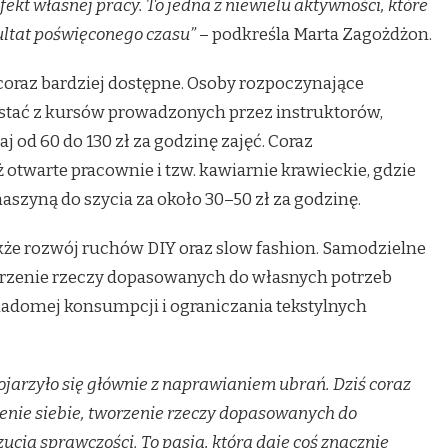
ekt własnej pracy. To jedna z niewielu aktywności, które
ultat poświęconego czasu”
– podkreśla Marta Zagożdżon.
 coraz bardziej dostępne. Osoby rozpoczynające
ystać z kursów prowadzonych przez instruktorów,
 od 60 do 130 zł za godzinę zajęć. Coraz
ż otwarte pracownie i tzw. kawiarnie krawieckie, gdzie
szyną do szycia za około 30–50 zł za godzinę.
kże rozwój ruchów DIY oraz slow fashion. Samodzielne
worzenie rzeczy dopasowanych do własnych potrzeb
wiadomej konsumpcji i ograniczania tekstylnych
 kojarzyło się głównie z naprawianiem ubrań. Dziś coraz
enie siebie, tworzenie rzeczy dopasowanych do
ucia sprawczości. To pasja, która daje coś znacznie