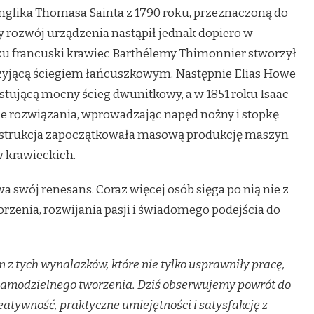
Anglika Thomasa Sainta z 1790 roku, przeznaczoną do
ny rozwój urządzenia nastąpił jednak dopiero w
ku francuski krawiec Barthélemy Thimonnier stworzył
zyjącą ściegiem łańcuszkowym. Następnie Elias Howe
ującą mocny ścieg dwunitkowy, a w 1851 roku Isaac
ze rozwiązania, wprowadzając napęd nożny i stopkę
onstrukcja zapoczątkowała masową produkcję maszyn
w krawieckich.
 swój renesans. Coraz więcej osób sięga po nią nie z
orzenia, rozwijania pasji i świadomego podejścia do
 z tych wynalazków, które nie tylko usprawniły pracę,
 samodzielnego tworzenia. Dziś obserwujemy powrót do
reatywność, praktyczne umiejętności i satysfakcję z