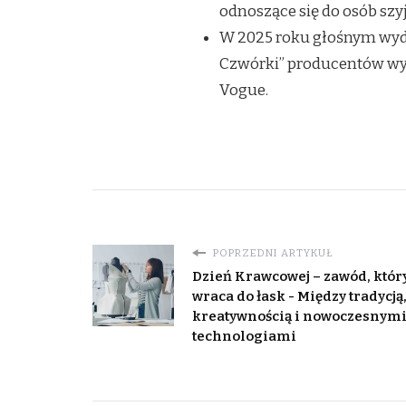
odnoszące się do osób szy
W 2025 roku głośnym wyda
Czwórki” producentów wykr
Vogue.
POPRZEDNI ARTYKUŁ
Dzień Krawcowej – zawód, któr
wraca do łask - Między tradycją
kreatywnością i nowoczesnym
technologiami