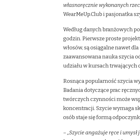
własnoręcznie wykonanych rzec
WearMeUp.Club i pasjonatka szy
Według danych branżowych po
godzin. Pierwsze proste projek
włosów, są osiągalne nawet dla
zaawansowana nauka szycia odz
udziału w kursach trwających o
Rosnąca popularność szycia wy
Badania dotyczące prac ręczny
twórczych czynności może wspi
koncentracji. Szycie wymaga sk
osób staje się formą odpoczyn
– „Szycie angażuje ręce i umysł