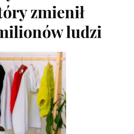
tóry zmienił
milionów ludzi