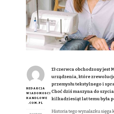
13 czerwca obchodzony jest
urządzenia, które zrewolucj
przemysłu tekstylnego i spra
REDAKCJA
Choć dziś maszyna do szycia 
WIADOMOSCI
HANDLOWE
kilkadziesiąt lat temu był
.COM.PL
Historia tego wynalazku sięga 