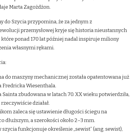
daje Marta Zagożdżon.
 do Szycia przypomina, że za jednym z
wolucji przemysłowej kryje się historia nieustannych
 które ponad 170 lat później nadal inspiruje miliony
rzenia własnymi rękami.
ia:
na do maszyny mechanicznej została opatentowana już
a Fredricka Wiesenthala.
Sainta zbudowana w latach 70. XX wieku potwierdziła,
 rzeczywiście działał.
om zaleca się ustawienie długości ściegu na
co dłuższym, a szerokości około 2–3 mm.
zycia funkcjonuje określenie „sewist” (ang. sewist),