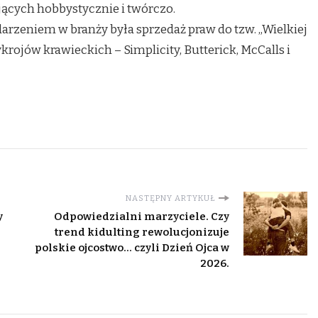
jących hobbystycznie i twórczo.
rzeniem w branży była sprzedaż praw do tzw. „Wielkiej
ojów krawieckich – Simplicity, Butterick, McCalls i
NASTĘPNY ARTYKUŁ
y
Odpowiedzialni marzyciele. Czy
,
trend kidulting rewolucjonizuje
i
polskie ojcostwo… czyli Dzień Ojca w
2026.