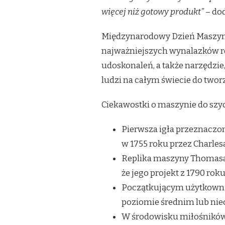
więcej niż gotowy produkt”
– do
Międzynarodowy Dzień Maszyny
najważniejszych wynalazków re
udoskonaleń, a także narzędzie,
ludzi na całym świecie do two
Ciekawostki o maszynie do szyc
Pierwsza igła przeznaczo
w 1755 roku przez Charles
Replika maszyny Thomasa 
że jego projekt z 1790 roku
Początkującym użytkownik
poziomie średnim lub nie
W środowisku miłośników s