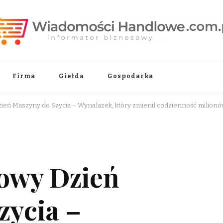
.pl
Firma
Giełda
Gospodarka
eń Maszyny do Szycia – Wynalazek, który zmienił codzienność milionó
owy Dzień
zycia –