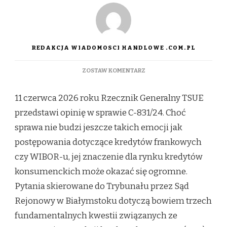
REDAKCJA WIADOMOSCI HANDLOWE .COM.PL
DO
ZOSTAW KOMENTARZ
TSUE
PONOWNIE
11 czerwca 2026 roku Rzecznik Generalny TSUE
ZAJMIE
SIĘ
przedstawi opinię w sprawie C-831/24. Choć
SANKCJĄ
sprawa nie budzi jeszcze takich emocji jak
KREDYTU
DARMOWEGO.
postępowania dotyczące kredytów frankowych
STAWKĄ
czy WIBOR-u, jej znaczenie dla rynku kredytów
JEST
SKUTECZNOŚĆ
konsumenckich może okazać się ogromne.
OCHRONY
Pytania skierowane do Trybunału przez Sąd
KONSUMENTÓW.
Rejonowy w Białymstoku dotyczą bowiem trzech
fundamentalnych kwestii związanych ze