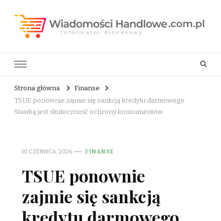
Wiadomości Handlowe . com.pl
informator biznesowy
Strona główna
Finanse
TSUE ponownie zajmie się sankcją kredytu darmowego.
Stawką jest skuteczność ochrony konsumentów.
10 CZERWCA, 2026
FINANSE
TSUE ponownie
zajmie się sankcją
kredytu darmowego.