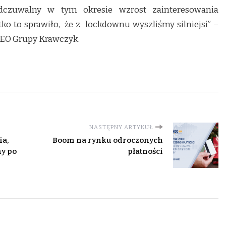
dczuwalny w tym okresie wzrost zainteresowania
o to sprawiło, że z lockdownu wyszliśmy silniejsi” –
CEO Grupy Krawczyk.
NASTĘPNY ARTYKUŁ
ia,
Boom na rynku odroczonych
my po
płatności