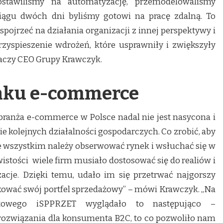
stawiliśmy na automatyzację, przemodelowaliśmy
iągu dwóch dni byliśmy gotowi na pracę zdalną. To
ojrzeć na działania organizacji z innej perspektywy i
yspieszenie wdrożeń, które usprawniły i zwiększyły
maczy CEO Grupy Krawczyk.
nku e-commerce
branża e-commerce w Polsce nadal nie jest nasycona i
e kolejnych działalności gospodarczych. Co zrobić, aby
e wszystkim należy obserwować rynek i wsłuchać się w
istości wiele firm musiało dostosować się do realiów i
cje. Dzięki temu, udało im się przetrwać najgorszy
ikować swój portfel sprzedażowy” – mówi Krawczyk. „Na
netowego iSPPRZET wyglądało to następująco –
 rozwiązania dla konsumenta B2C, to co pozwoliło nam