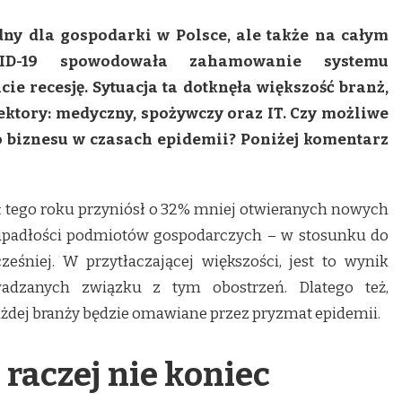
udny dla gospodarki w Polsce, ale także na całym
ID-19 spowodowała zahamowanie systemu
ie recesję. Sytuacja ta dotknęła większość branż,
ektory: medyczny, spożywczy oraz IT. Czy możliwe
o biznesu w czasach epidemii? Poniżej komentarz
ał tego roku przyniósł o 32% mniej otwieranych nowych
 upadłości podmiotów gospodarczych – w stosunku do
eśniej. W przytłaczającej większości, jest to wynik
adzanych związku z tym obostrzeń. Dlatego też,
dej branży będzie omawiane przez pryzmat epidemii.
 raczej nie koniec