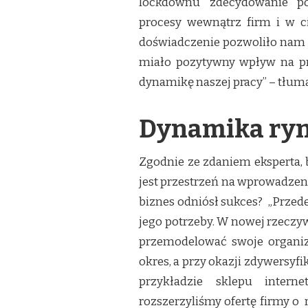
lockdownu zdecydowanie po
procesy wewnątrz firm i w c
doświadczenie pozwoliło nam sp
miało pozytywny wpływ na prz
dynamikę naszej pracy” – tłu
Dynamika ry
Zgodnie ze zdaniem eksperta, 
jest przestrzeń na wprowadzeni
biznes odniósł sukces? „Przed
jego potrzeby. W nowej rzeczyw
przemodelować swoje organiza
okres, a przy okazji zdywersyf
przykładzie sklepu inter
rozszerzyliśmy ofertę firmy o