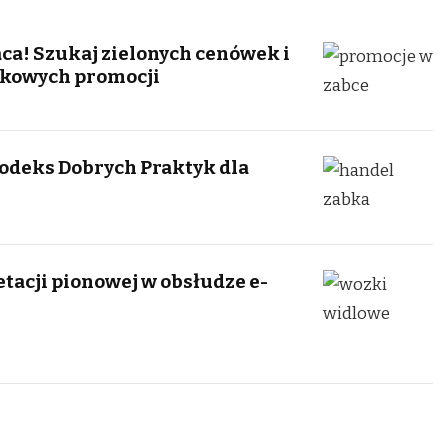
aca! Szukaj zielonych cenówek i
ątkowych promocji
Kodeks Dobrych Praktyk dla
tacji pionowej w obsłudze e-