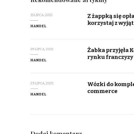
Z żappką się opł
15 LIPCA, 2021
korzystaj z wyj
HANDEL
Żabka przyjęła 
29 LIPCA, 2021
rynku franczyzy
HANDEL
Wózki do komple
23 LIPCA, 2021
commerce
HANDEL
Dodaj komentarz