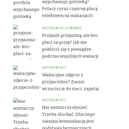
wypchanego gotówką?
Polacy coraz częściej płacą
telefonem na wakacjach
AKTUALNOŚCI
FINANSE
Przyjaźń przyjaźnią, ale kto
płaci za pizzę? Jak nie
pokłócić się o pieniądze
podczas wspólnych wakacji
AKTUALNOŚCI
Wakacyjne zdjęcie z
przyjaciółmi? Zanim
wrzucisz je do sieci, zapytaj.
AKTUALNOŚCI
Nie wystarczy słyszeć.
Trzeba słuchać. Dlaczego
uważna komunikacja jest
podstawą bezpiecznych