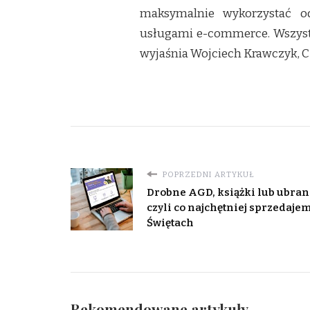
maksymalnie wykorzystać o
usługami e-commerce. Wszystk
wyjaśnia Wojciech Krawczyk, 
POPRZEDNI ARTYKUŁ
Drobne AGD, książki lub ubran
czyli co najchętniej sprzedaje
Świętach
Rekomendowane artykuły