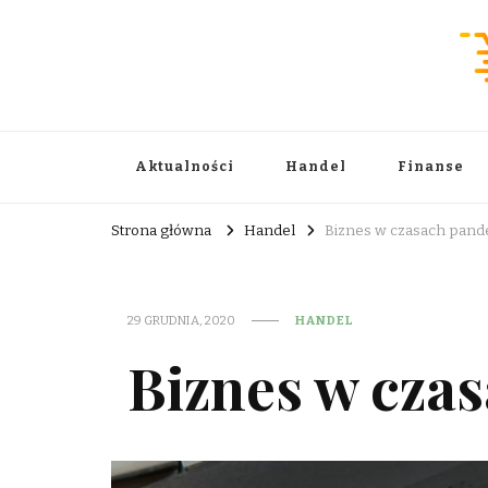
Wiadomości Handlowe . com
informator biznesowy
Aktualności
Handel
Finanse
Strona główna
Handel
Biznes w czasach pand
29 GRUDNIA, 2020
HANDEL
Biznes w cza