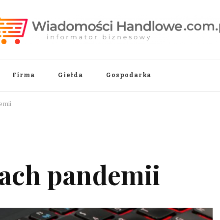
.pl
Firma
Giełda
Gospodarka
emii
sach pandemii