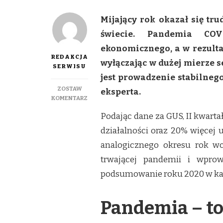
Mijający rok okazał się tr
świecie. Pandemia COV
ekonomicznego, a w rezultac
REDAKCJA
wyłączając w dużej mierze s
SERWISU
jest prowadzenie stabilneg
ZOSTAW
eksperta.
DO
KOMENTARZ
BIZNES
Podając dane za GUS, II kwart
W
CZASACH
działalności oraz 20% więcej
PANDEMII
analogicznego okresu rok wcz
trwającej pandemii i wprow
podsumowanie roku 2020 w każ
Pandemia – to