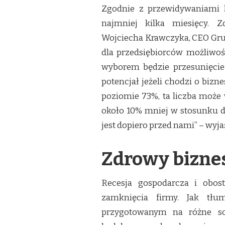
Zgodnie z przewidywaniami 
najmniej kilka miesięcy. Z
Wojciecha Krawczyka, CEO Grup
dla przedsiębiorców możliwoś
wyborem będzie przesunięcie
potencjał jeżeli chodzi o biz
poziomie 73%, ta liczba może
około 10% mniej w stosunku d
jest dopiero przed nami” – wyj
Zdrowy bizne
Recesja gospodarcza i obos
zamknięcia firmy. Jak tłu
przygotowanym na różne sc