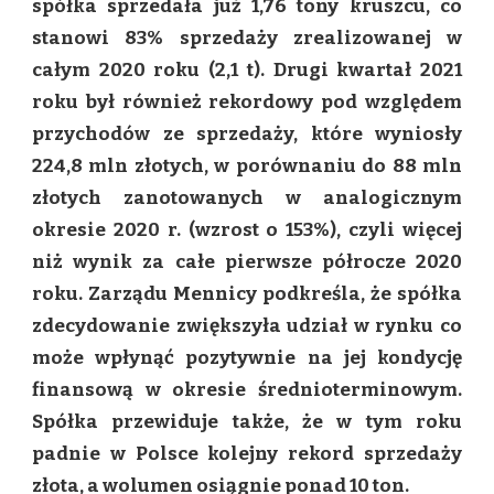
spółka sprzedała już 1,76 tony kruszcu, co
ZŁOTA
stanowi 83% sprzedaży zrealizowanej w
całym 2020 roku (2,1 t). Drugi kwartał 2021
roku był również rekordowy pod względem
przychodów ze sprzedaży, które wyniosły
224,8 mln złotych, w porównaniu do 88 mln
złotych zanotowanych w analogicznym
okresie 2020 r. (wzrost o 153%), czyli więcej
niż wynik za całe pierwsze półrocze 2020
roku. Zarządu Mennicy podkreśla, że spółka
zdecydowanie zwiększyła udział w rynku co
może wpłynąć pozytywnie na jej kondycję
finansową w okresie średnioterminowym.
Spółka przewiduje także, że w tym roku
padnie w Polsce kolejny rekord sprzedaży
złota, a wolumen osiągnie ponad 10 ton.