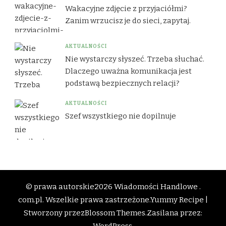
Wakacyjne zdjęcie z przyjaciółmi?
Zanim wrzucisz je do sieci, zapytaj.
AKTUALNOŚCI
Nie wystarczy słyszeć. Trzeba słuchać.
Dlaczego uważna komunikacja jest
podstawą bezpiecznych relacji?
AKTUALNOŚCI
Szef wszystkiego nie dopilnuje
© prawa autorskie2026
Wiadomości Handlowe .
com.pl
. Wszelkie prawa zastrzeżone.
Yummy Recipe |
Stworzony przez
Blossom Themes
.Zasilana przez: