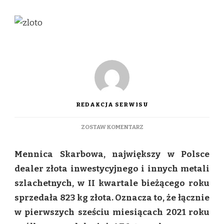
REDAKCJA SERWISU
DO
ZOSTAW KOMENTARZ
W
POLSCE
Mennica Skarbowa, największy w Polsce
MOŻE
ZOSTAĆ
dealer złota inwestycyjnego i innych metali
SPRZEDANYCH
szlachetnych, w II kwartale bieżącego roku
W
2021
sprzedała 823 kg złota. Oznacza to, że łącznie
NAWET
w pierwszych sześciu miesiącach 2021 roku
10
TON