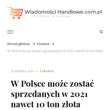
Wiadomości Handlowe . com.pl
informator biznesowy
Strona główna
Finanse
W Polsce może zostać sprzedanych w 2021 nawet 10 ton złota
12 SIERPNIA, 2021
FINANSE
W Polsce może zostać
sprzedanych w 2021
nawet 10 ton złota