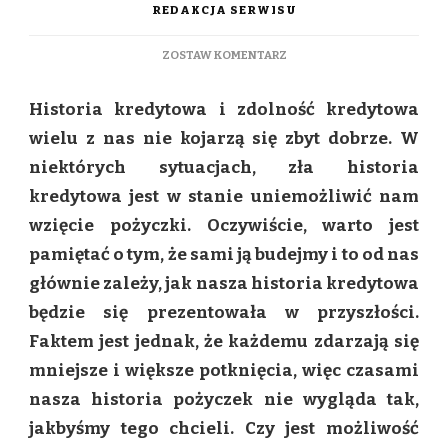
REDAKCJA SERWISU
DO
ZOSTAW KOMENTARZ
CZY
MOŻEMY
Historia kredytowa i zdolność kredytowa
WZIĄĆ
POŻYCZKĘ,
wielu z nas nie kojarzą się zbyt dobrze. W
JEŚLI
niektórych sytuacjach, zła historia
MAMY
ZŁĄ
kredytowa jest w stanie uniemożliwić nam
HISTORIĘ
wzięcie pożyczki. Oczywiście, warto jest
KREDYTOWĄ?
pamiętać o tym, że sami ją budejmy i to od nas
głównie zależy, jak nasza historia kredytowa
będzie się prezentowała w przyszłości.
Faktem jest jednak, że każdemu zdarzają się
mniejsze i większe potknięcia, więc czasami
nasza historia pożyczek nie wygląda tak,
jakbyśmy tego chcieli. Czy jest możliwość