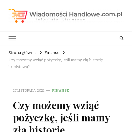
Wiadomości Handlowe . com.pl
informator biznesowy
Strona główna
Finanse
Czy możemy wziąć pożyczkę, jeśli mamy złą historię
kredytową?
27 LISTOPADA, 2021
FINANSE
Czy możemy wziąć
pożyczkę, jeśli mamy
złą historię