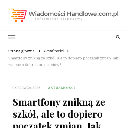
Wiadomości Handlowe . com.pl
informator biznesowy
Strona główna
Aktualności
Smartfony znikną ze szkół, ale to dopiero początek zmian. Jak
zadbać o dobrostan uczniów?
9 CZERWCA, 2026
AKTUALNOŚCI
Smartfony znikną ze
szkół, ale to dopiero
początek zmian. Jak