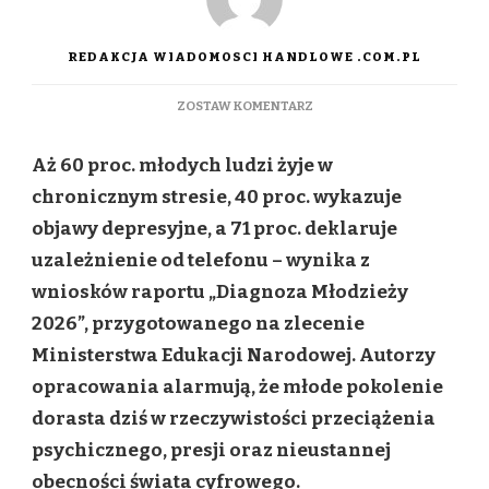
REDAKCJA WIADOMOSCI HANDLOWE .COM.PL
DO
ZOSTAW KOMENTARZ
SMARTFONY
ZNIKNĄ
Aż 60 proc. młodych ludzi żyje w
ZE
SZKÓŁ,
chronicznym stresie, 40 proc. wykazuje
ALE
objawy depresyjne, a 71 proc. deklaruje
TO
DOPIERO
uzależnienie od telefonu – wynika z
POCZĄTEK
wniosków raportu „Diagnoza Młodzieży
ZMIAN.
JAK
2026”, przygotowanego na zlecenie
ZADBAĆ
Ministerstwa Edukacji Narodowej. Autorzy
O
DOBROSTAN
opracowania alarmują, że młode pokolenie
UCZNIÓW?
dorasta dziś w rzeczywistości przeciążenia
psychicznego, presji oraz nieustannej
obecności świata cyfrowego.