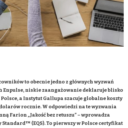
owników to obecnie jedno z głównych wyzwań
 Enpulse, niskie zaangażowanie deklaruje blisko
Polsce, a Instytut Gallupa szacuje globalne koszty
a dolarów rocznie. W odpowiedzi na te wyzwania
nną Farion „Jakość bez retuszu” – wprowadza
Standard™ (EQS). To pierwszy w Polsce certyfikat