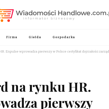
.pl
Firma
Giełda
Gospodarka
HR. Enpulse wprowadza pierwszy w Polsce certyfikat dojrzałości zarz
d na rynku HR.
wadza pierwszy