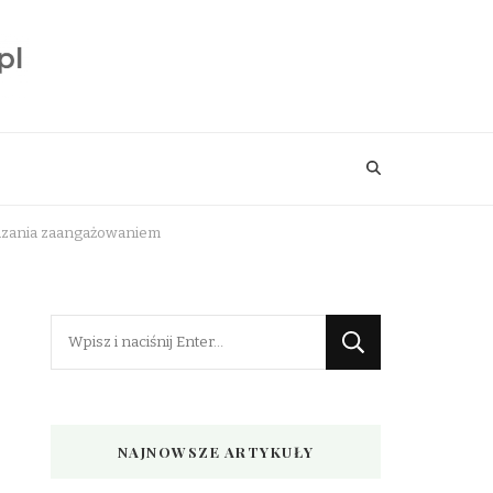
ądzania zaangażowaniem
Szukasz
czegoś?
NAJNOWSZE ARTYKUŁY