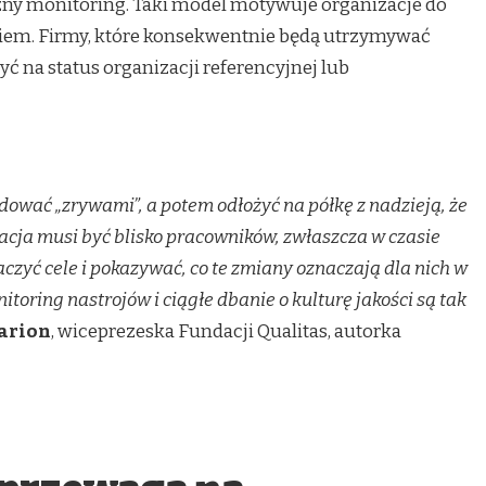
ny monitoring. Taki model motywuje organizacje do
iem. Firmy, które konsekwentnie będą utrzymywać
ć na status organizacji referencyjnej lub
ować „zrywami”, a potem odłożyć na półkę z nadzieją, że
acja musi być blisko pracowników, zwłaszcza w czasie
czyć cele i pokazywać, co te zmiany oznaczają dla nich w
toring nastrojów i ciągłe dbanie o kulturę jakości są tak
arion
, wiceprezeska Fundacji Qualitas, autorka