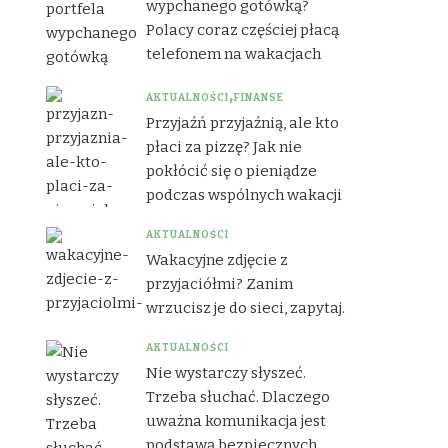
wypchanego gotówką?
Polacy coraz częściej płacą
telefonem na wakacjach
AKTUALNOŚCI
FINANSE
Przyjaźń przyjaźnią, ale kto
płaci za pizzę? Jak nie
pokłócić się o pieniądze
podczas wspólnych wakacji
AKTUALNOŚCI
Wakacyjne zdjęcie z
przyjaciółmi? Zanim
wrzucisz je do sieci, zapytaj.
AKTUALNOŚCI
Nie wystarczy słyszeć.
Trzeba słuchać. Dlaczego
uważna komunikacja jest
podstawą bezpiecznych