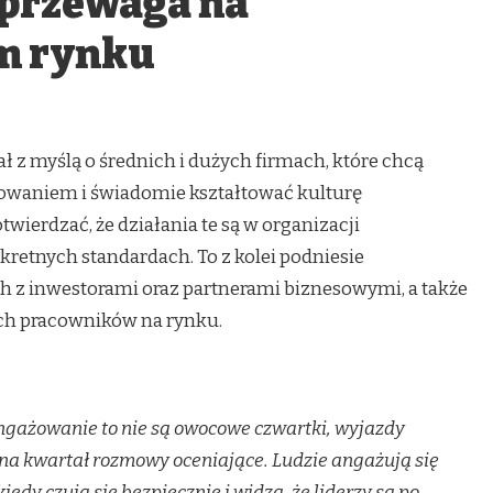
 przewaga na
m rynku
z myślą o średnich i dużych firmach, które chcą
waniem i świadomie kształtować kulturę
twierdzać, że działania te są w organizacji
retnych standardach. To z kolei podniesie
h z inwestorami oraz partnerami biznesowymi, a także
ch pracowników na rynku.
ngażowanie to nie są owocowe czwartki, wyjazdy
 na kwartał rozmowy oceniające. Ludzie angażują się
iedy czują się bezpiecznie i widzą, że liderzy są po