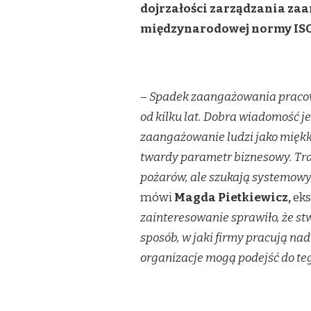
NOWY
dojrzałości zarządzania za
STANDARD
międzynarodowej normy ISO 
NA
RYNKU
HR.
ENPULSE
WPROWADZA
PIERWSZY
–
Spadek zaangażowania pracown
W
od kilku lat. Dobra wiadomość je
POLSCE
CERTYFIKAT
zaangażowanie ludzi jako miękk
DOJRZAŁOŚCI
twardy parametr biznesowy. Trafi
ZARZĄDZANIA
ZAANGAŻOWANIEM
pożarów, ale szukają systemowy
mówi
Magda Pietkiewicz,
eks
zainteresowanie sprawiło, że s
sposób, w jaki firmy pracują n
organizacje mogą podejść do te