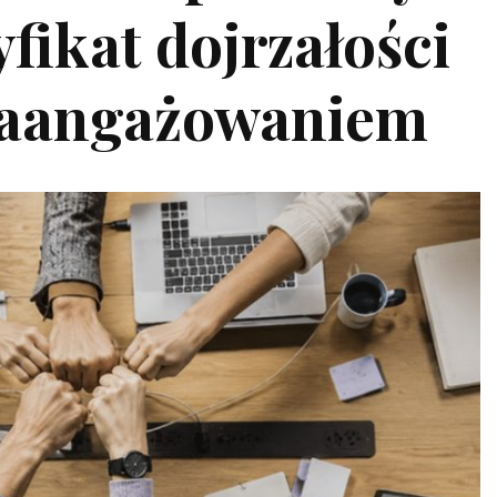
yfikat dojrzałości
zaangażowaniem