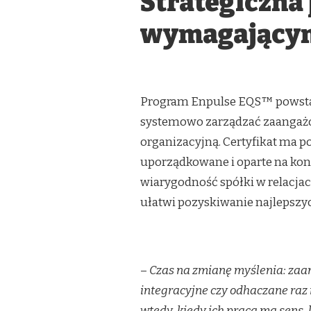
Strategiczna
wymagający
Program Enpulse EQS™ powstał 
systemowo zarządzać zaangażo
organizacyjną. Certyfikat ma po
uporządkowane i oparte na konk
wiarygodność spółki w relacjac
ułatwi pozyskiwanie najlepszy
–
Czas na zmianę myślenia: zaa
integracyjne czy odhaczane raz
wtedy, kiedy ich praca ma sens, k