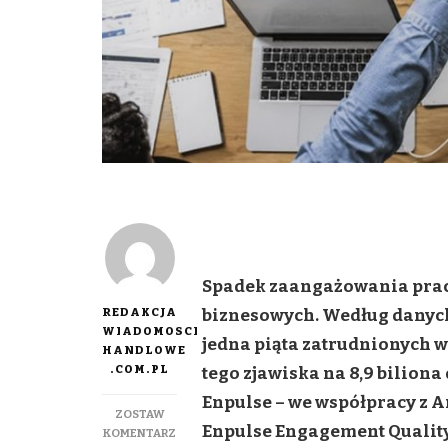
Spadek zaangażowania prac
REDAKCJA
biznesowych. Według danych
WIADOMOSCI
jedna piąta zatrudnionych w 
HANDLOWE
.COM.PL
tego zjawiska na 8,9 bilion
Enpulse – we współpracy z A
ZOSTAW
Enpulse Engagement Quality 
DO
KOMENTARZ