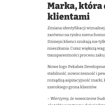
Marka, która
klientami
Zmiana identyfikacji wizualne
zarówno na rynku nieruchomoś
Dzisiejsi klienci szukają nie ty
mieszkania. Coraz większą wagę
transparentności procesu zak
Nowe logo Pekabex Development
stabilność, nowoczesność i pew
rozsądną aspiracyjność marki, 
szerokiego grona klientów.
–
Wierzymy, że nowoczesne budo