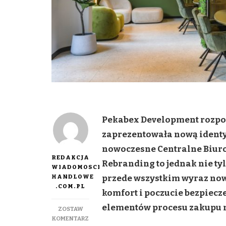
Pekabex Development rozpoc
zaprezentowała nową identy
nowoczesne Centralne Biur
REDAKCJA
Rebranding to jednak nie ty
WIADOMOSCI
HANDLOWE
przede wszystkim wyraz nowe
.COM.PL
komfort i poczucie bezpiecze
elementów procesu zakupu 
ZOSTAW
DO
KOMENTARZ