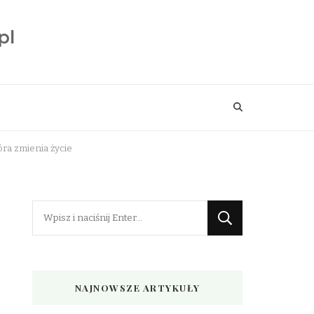
ra zmienia życie
Szukasz
czegoś?
NAJNOWSZE ARTYKUŁY