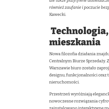
ale także pozytywne doświadcz
również zaufanie i poczucie be
Kawecki.
Technologia,
mieszkania
Nowa filozofia działania znaj
Centralnym Biurze Sprzedaży. Z
Warszawie biuro zostało zapr
designu, funkcjonalności oraz 
nieruchomości.
Przestrzeń wyróżniają eleganck
nowoczesne rozwiązania cyfro
zainstalowano interaktywne mo