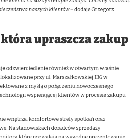
enie klienta na każdym etapie zakupu. Chcemy budować
zpieczeństwa naszych klientów
– dodaje Grzegorz
 która upraszcza zakup
duje odzwierciedlenie również w otwartym właśnie
lokalizowane przy ul. Marszałkowskiej 136 w
ojektowane z myślą o połączeniu nowoczesnego
technologii wspierającej klientów w procesie zakupu
ie wnętrza, komfortowe strefy spotkań oraz
we. Na stanowiskach doradców sprzedaży
nitory, które pozwalają na wygodne prezentowanie