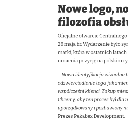
PEKABEX
Nowe logo, n
DEVELOPMENT
OTWIERA
NOWY
filozofia obsł
ROZDZIAŁ
–
REBRANDING,
Oficjalne otwarcie Centralnego 
CYFROWE
28 maja br. Wydarzenie było 
BIURO
SPRZEDAŻY
marki, która w ostatnich latac
I
umacnia pozycję na polskim r
POMOC,
KTÓRA
ZMIENIA
–
Nowa identyfikacja wizualna to
ŻYCIE
odzwierciedlenie tego, jak zmie
współcześni klienci. Zakup mies
Chcemy, aby ten proces był dla n
uporządkowany i pozbawiony ni
Prezes Pekabex Development.