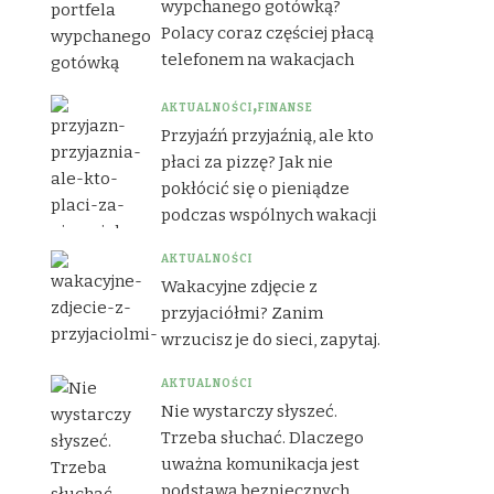
wypchanego gotówką?
Polacy coraz częściej płacą
telefonem na wakacjach
AKTUALNOŚCI
FINANSE
Przyjaźń przyjaźnią, ale kto
płaci za pizzę? Jak nie
pokłócić się o pieniądze
podczas wspólnych wakacji
AKTUALNOŚCI
Wakacyjne zdjęcie z
przyjaciółmi? Zanim
wrzucisz je do sieci, zapytaj.
AKTUALNOŚCI
Nie wystarczy słyszeć.
Trzeba słuchać. Dlaczego
uważna komunikacja jest
podstawą bezpiecznych