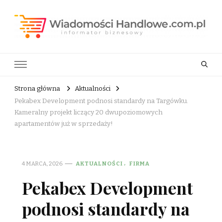
Wiadomości Handlowe . com.pl
informator biznesowy
Strona główna
Aktualności
Pekabex Development podnosi standardy na Targówku.
Kameralny projekt liczący 20 dwupoziomowych
apartamentów już w sprzedaży!
4 MARCA, 2026
AKTUALNOŚCI
FIRMA
Pekabex Development
podnosi standardy na