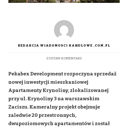
REDAKCJA WIADOMOSCI HANDLOWE .COM.PL
DO
ZOSTAW KOMENTARZ
PEKABEX
DEVELOPMENT
Pekabex Development rozpoczyna sprzedaż
PODNOSI
STANDARDY
nowej inwestycji mieszkaniowej
NA
Apartamenty Krynoliny, zlokalizowanej
TARGÓWKU.
KAMERALNY
przy ul. Krynoliny 3 na warszawskim
PROJEKT
Zaciszu. Kameralny projekt obejmuje
LICZĄCY
20
zaledwie 20 przestronnych,
DWUPOZIOMOWYCH
dwupoziomowych apartamentów i został
APARTAMENTÓW