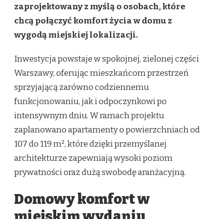
JUŻ
zaprojektowany z myślą o osobach, które
W
chcą połączyć komfort życia w domu z
SPRZEDAŻY!
wygodą miejskiej lokalizacji.
Inwestycja powstaje w spokojnej, zielonej części
Warszawy, oferując mieszkańcom przestrzeń
sprzyjającą zarówno codziennemu
funkcjonowaniu, jak i odpoczynkowi po
intensywnym dniu. W ramach projektu
zaplanowano apartamenty o powierzchniach od
107 do 119 m², które dzięki przemyślanej
architekturze zapewniają wysoki poziom
prywatności oraz dużą swobodę aranżacyjną.
Domowy komfort w
miejskim wydaniu