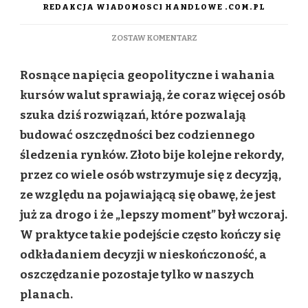
REDAKCJA WIADOMOSCI HANDLOWE .COM.PL
DO
ZOSTAW KOMENTARZ
OSZCZĘDZANIE
BEZ
Rosnące napięcia geopolityczne i wahania
STRESU.
SYSTEM,
kursów walut sprawiają, że coraz więcej osób
KTÓRY
szuka dziś rozwiązań, które pozwalają
PRACUJE
NA
budować oszczędności bez codziennego
TWOJĄ
śledzenia rynków. Złoto bije kolejne rekordy,
PRZYSZŁOŚĆ
przez co wiele osób wstrzymuje się z decyzją,
ze względu na pojawiającą się obawę, że jest
już za drogo i że „lepszy moment” był wczoraj.
W praktyce takie podejście często kończy się
odkładaniem decyzji w nieskończoność, a
oszczędzanie pozostaje tylko w naszych
planach.