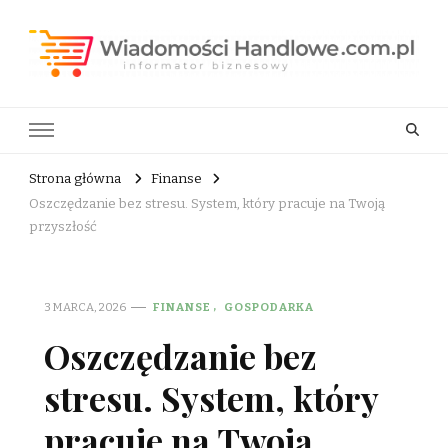
Wiadomości Handlowe . com.pl
informator biznesowy
Strona główna
Finanse
Oszczędzanie bez stresu. System, który pracuje na Twoją
przyszłość
3 MARCA, 2026
FINANSE
GOSPODARKA
Oszczędzanie bez
stresu. System, który
pracuje na Twoją