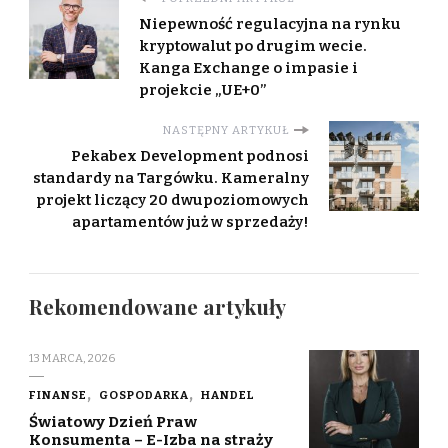
Niepewność regulacyjna na rynku
kryptowalut po drugim wecie.
Kanga Exchange o impasie i
projekcie „UE+0”
NASTĘPNY ARTYKUŁ
Pekabex Development podnosi
standardy na Targówku. Kameralny
projekt liczący 20 dwupoziomowych
apartamentów już w sprzedaży!
Rekomendowane artykuły
13 MARCA, 2026
FINANSE
GOSPODARKA
HANDEL
Światowy Dzień Praw
Konsumenta – E-Izba na straży