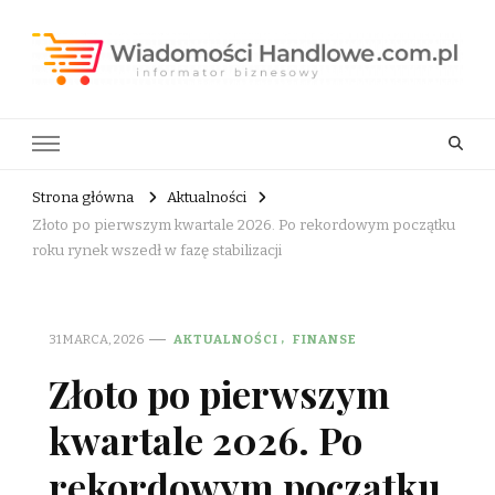
Wiadomości Handlowe . com.pl
informator biznesowy
Strona główna
Aktualności
Złoto po pierwszym kwartale 2026. Po rekordowym początku
roku rynek wszedł w fazę stabilizacji
31 MARCA, 2026
AKTUALNOŚCI
FINANSE
Złoto po pierwszym
kwartale 2026. Po
rekordowym początku