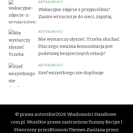
AKTUALNOŚCI
Wakacyjne zdjęcie z przyjaciółmi?
Zanim wrzucisz je do sieci, zapytaj.
AKTUALNOŚCI
Nie wystarczy słyszeć. Trzeba słuchać.
Dlaczego uważna komunikacja jest
podstawą bezpiecznych relacji?
AKTUALNOŚCI
Szef wszystkiego nie dopilnuje
© prawa autorskie2026
Wiadomości Handlowe .
com.pl
. Wszelkie prawa zastrzeżone.
Yummy Recipe |
Stworzony przez
Blossom Themes
.Zasilana przez: