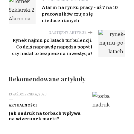
Alarm na rynku pracy - aż 7 na 10
pracowników czuje się
niedocenianych
NASTĘPNY ARTYKUŁ
Rynek najmu po latach turbulencji.
Co dziś naprawdę napędza popyt i
czy nadal to bezpieczna inwestycja?
Rekomendowane artykuły
13 PAŹDZIERNIKA, 2023
AKTUALNOŚCI
Jak nadruk na torbach wpływa
na wizerunek marki?