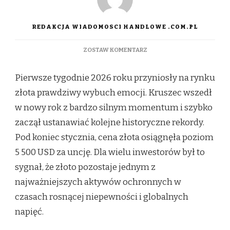
REDAKCJA WIADOMOSCI HANDLOWE .COM.PL
DO
ZOSTAW KOMENTARZ
ZŁOTO
PO
Pierwsze tygodnie 2026 roku przyniosły na rynku
PIERWSZYM
KWARTALE
złota prawdziwy wybuch emocji. Kruszec wszedł
2026.
w nowy rok z bardzo silnym momentum i szybko
PO
REKORDOWYM
zaczął ustanawiać kolejne historyczne rekordy.
POCZĄTKU
Pod koniec stycznia, cena złota osiągnęła poziom
ROKU
RYNEK
5 500 USD za uncję. Dla wielu inwestorów był to
WSZEDŁ
sygnał, że złoto pozostaje jednym z
W
FAZĘ
najważniejszych aktywów ochronnych w
STABILIZACJI
czasach rosnącej niepewności i globalnych
napięć.