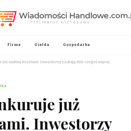
.pl
Firma
Giełda
Gospodarka
 już niskimi kosztami. Inwestorzy szukają dziś czegoś więcej
RKA
nkuruje już
tami. Inwestorzy