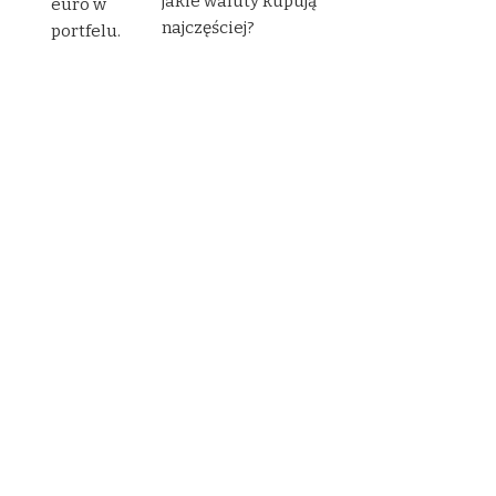
jakie waluty kupują
najczęściej?