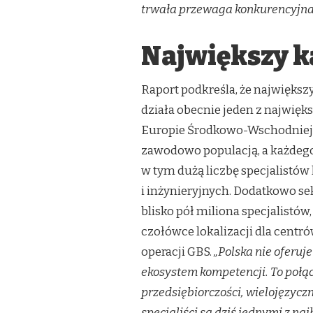
trwała przewaga konkurencyjna
Największy ka
Raport podkreśla, że największ
działa obecnie jeden z najwięk
Europie Środkowo-Wschodniej.
zawodowo populacją, a każdego 
w tym dużą liczbę specjalistó
i inżynieryjnych. Dodatkowo s
blisko pół miliona specjalistów,
czołówce lokalizacji dla cent
operacji GBS.
„Polska nie oferuj
ekosystem kompetencji. To połącz
przedsiębiorczości, wielojęzyczn
specjaliści są dziś jednymi z na