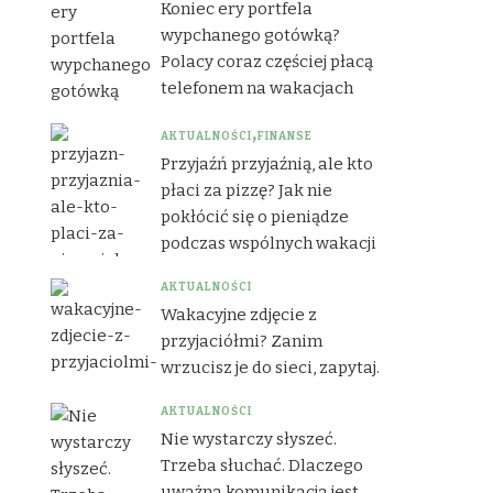
Koniec ery portfela
wypchanego gotówką?
Polacy coraz częściej płacą
telefonem na wakacjach
AKTUALNOŚCI
FINANSE
Przyjaźń przyjaźnią, ale kto
płaci za pizzę? Jak nie
pokłócić się o pieniądze
podczas wspólnych wakacji
AKTUALNOŚCI
Wakacyjne zdjęcie z
przyjaciółmi? Zanim
wrzucisz je do sieci, zapytaj.
AKTUALNOŚCI
Nie wystarczy słyszeć.
Trzeba słuchać. Dlaczego
uważna komunikacja jest