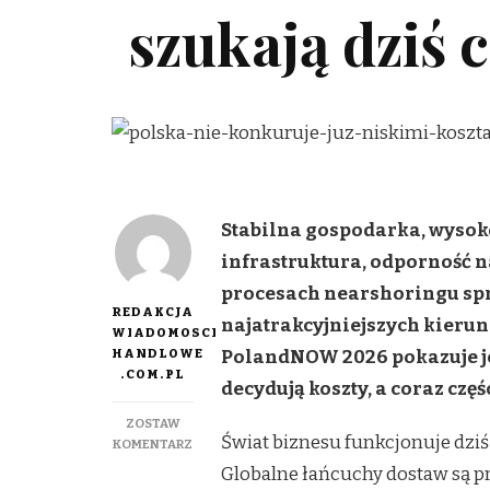
szukają dziś 
Stabilna gospodarka, wysoko
infrastruktura, odporność n
procesach nearshoringu spra
REDAKCJA
najatrakcyjniejszych kieru
WIADOMOSCI
HANDLOWE
PolandNOW 2026 pokazuje je
.COM.PL
decydują koszty, a coraz częś
ZOSTAW
Świat biznesu funkcjonuje dz
DO
KOMENTARZ
POLSKA
Globalne łańcuchy dostaw są p
NIE