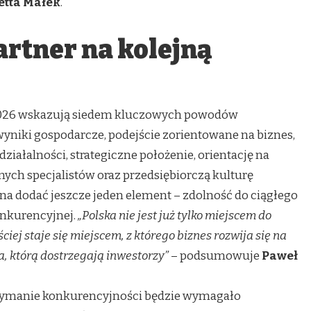
etta Małek
.
artner na kolejną
026 wskazują siedem kluczowych powodów
yniki gospodarcze, podejście zorientowane na biznes,
ziałalności, strategiczne położenie, orientację na
ych specjalistów oraz przedsiębiorczą kulturę
ożna dodać jeszcze jeden element – zdolność do ciągłego
onkurencyjnej.
„Polska nie jest już tylko miejscem do
iej staje się miejscem, z którego biznes rozwija się na
a, którą dostrzegają inwestorzy”
– podsumowuje
Paweł
rzymanie konkurencyjności będzie wymagało