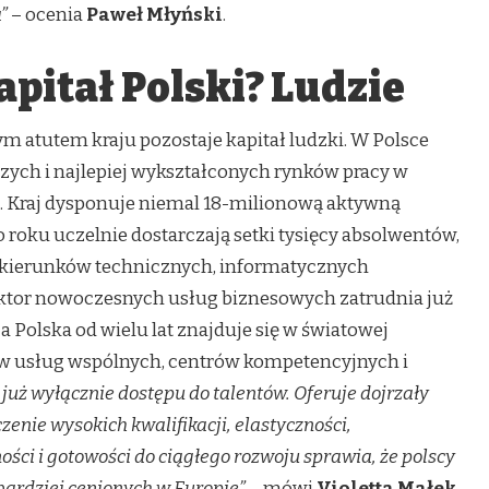
”
– ocenia
Paweł Młyński
.
pitał Polski? Ludzie
ym atutem kraju pozostaje kapitał ludzki. W Polsce
szych i najlepiej wykształconych rynków pracy w
 Kraj dysponuje niemal 18-milionową aktywną
roku uczelnie dostarczają setki tysięcy absolwentów,
w kierunków technicznych, informatycznych
ektor nowoczesnych usług biznesowych zatrudnia już
 a Polska od wielu lat znajduje się w światowej
rów usług wspólnych, centrów kompetencyjnych i
e już wyłącznie dostępu do talentów. Oferuje dojrzały
enie wysokich kwalifikacji, elastyczności,
ości i gotowości do ciągłego rozwoju sprawia, że polscy
jbardziej cenionych w Europie” –
mówi
Violetta Małek
.