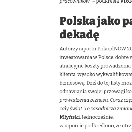
pracowników”
– podkreśla
Viol
Polska jako p
dekadę
Autorzy raportu PolandNOW 2
inwestowania w Polsce: dobre w
atrakcyjne koszty prowadzenia d
klienta, wysoko wykwalifikowan
biznesową. Dziś do tej listy m
odnawiania swojej przewagi k
prowadzenia biznesu. Coraz częśc
cały świat. To zasadnicza zmian
Młyński
. Jednocześnie,
w raporcie podkreślono, że ut