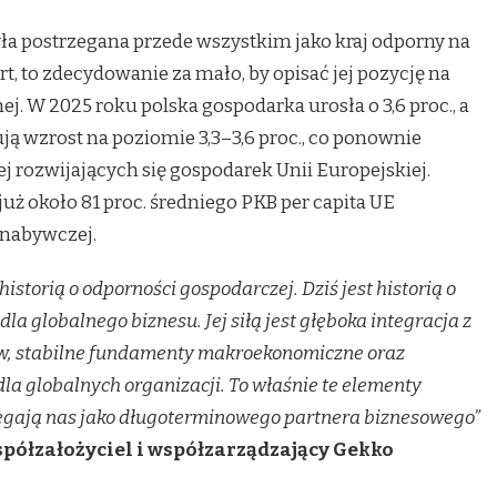
była postrzegana przede wszystkim jako kraj odporny na
rt, to zdecydowanie za mało, by opisać jej pozycję na
j. W 2025 roku polska gospodarka urosła o 3,6 proc., a
ą wzrost na poziomie 3,3–3,6 proc., co ponownie
j rozwijających się gospodarek Unii Europejskiej.
uż około 81 proc. średniego PKB per capita UE
 nabywczej.
historią o odporności gospodarczej. Dziś jest historią o
dla globalnego biznesu. Jej siłą jest głęboka integracja z
w, stabilne fundamenty makroekonomiczne oraz
dla globalnych organizacji. To właśnie te elementy
zegają nas jako długoterminowego partnera biznesowego”
spółzałożyciel i współzarządzający Gekko