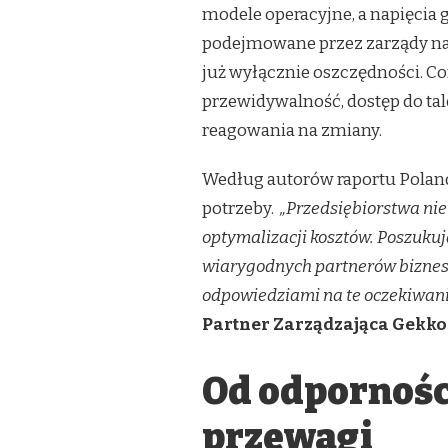
modele operacyjne, a napięcia 
KONKURUJE
JUŻ
podejmowane przez zarządy na 
NISKIMI
już wyłącznie oszczędności. Co
KOSZTAMI.
INWESTORZY
przewidywalność, dostęp do tal
SZUKAJĄ
reagowania na zmiany.
DZIŚ
CZEGOŚ
WIĘCEJ
Według autorów raportu Polan
potrzeby.
„Przedsiębiorstwa nie
optymalizacji kosztów. Poszukuj
wiarygodnych partnerów bizneso
odpowiedziami na te oczekiwan
Partner Zarządzająca Gekk
Od odporności
przewagi