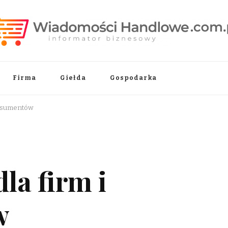
.pl
Firma
Giełda
Gospodarka
onsumentów
la firm i
w