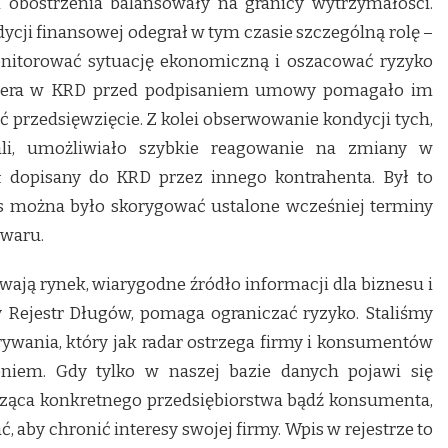
i obostrzenia balansowały na granicy wytrzymałości.
dycji finansowej odegrał w tym czasie szczególną rolę –
nitorować sytuację ekonomiczną i oszacować ryzyko
tnera w KRD przed podpisaniem umowy pomagało im
ać przedsięwzięcie. Z kolei obserwowanie kondycji tych,
li, umożliwiało szybkie reagowanie na zmiany w
ł dopisany do KRD przez innego kontrahenta. Był to
s można było skorygować ustalone wcześniej terminy
owaru.
wają rynek, wiarygodne źródło informacji dla biznesu i
y Rejestr Długów, pomaga ograniczać ryzyko. Staliśmy
wania, który jak radar ostrzega firmy i konsumentów
niem. Gdy tylko w naszej bazie danych pojawi się
cząca konkretnego przedsiębiorstwa bądź konsumenta,
, aby chronić interesy swojej firmy. Wpis w rejestrze to