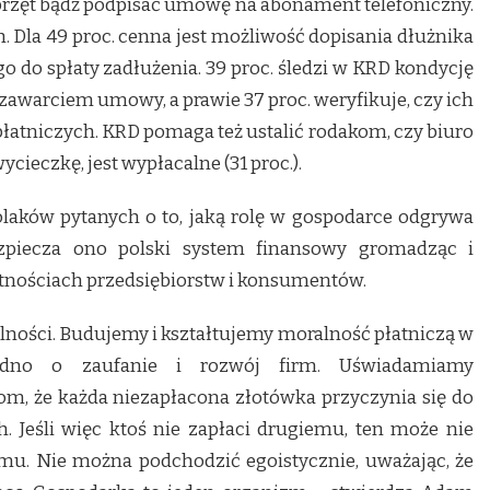
sprzęt bądź podpisać umowę na abonament telefoniczny.
. Dla 49 proc. cenna jest możliwość dopisania dłużnika
go do spłaty zadłużenia. 39 proc. śledzi w KRD kondycję
awarciem umowy, a prawie 37 proc. weryfikuje, czy ich
łatniczych. KRD pomaga też ustalić rodakom, czy biuro
cieczkę, jest wypłacalne (31 proc.).
olaków pytanych o to, jaką rolę w gospodarce odgrywa
ezpiecza ono polski system finansowy gromadząc i
atnościach przedsiębiorstw i konsumentów.
alności. Budujemy i kształtujemy moralność płatniczą w
rudno o zaufanie i rozwój firm. Uświadamiamy
m, że każda niezapłacona złotówka przyczynia się do
. Jeśli więc ktoś nie zapłaci drugiemu, ten może nie
emu. Nie można podchodzić egoistycznie, uważając, że