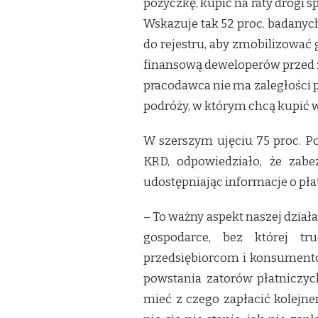
pożyczkę, kupić na raty drogi 
Wskazuje tak 52 proc. badanych
do rejestru, aby zmobilizować 
finansową deweloperów przed z
pracodawca nie ma zaległości p
podróży, w którym chcą kupić wy
W szerszym ujęciu 75 proc. P
KRD, odpowiedziało, że zab
udostępniając informacje o pł
– To ważny aspekt naszej dział
gospodarce, bez której t
przedsiębiorcom i konsumento
powstania zatorów płatniczych
mieć z czego zapłacić kolejn