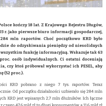
lsce kończy 18 lat. Z Krajowego Rejestru Długów,
03 r. jako pierwsze biuro informacji gospodarczej,
 284 mln raportów. Choć początkowo KRD było
ędzie do odzyskiwania pieniędzy od niesolidnych
e wszystkim funkcję informacyjną. Wskazuje tak 63
 proc. osób indywidualnych. Ci ostatni doceniają
a, czy ktoś próbował wykorzystać ich PESEL, aby
 (52 proc.).
ści KRD pobrano z niego 7 tys. raportów. Teraz
cznie. Od początku działalności uzbierało się 284 mln
ych KRD jest wpisanych 2,7 mln dłużników. Ich łączne
 z czego 47,6 mld zł to długi konsumentów, a 11,6 mld zł