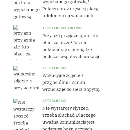
wypchanego gotówką?
Polacy coraz częściej płacą
telefonem na wakacjach
AKTUALNOŚCI
FINANSE
Przyjaźń przyjaźnią, ale kto
płaci za pizzę? Jak nie
pokłócić się o pieniądze
podczas wspólnych wakacji
AKTUALNOŚCI
Wakacyjne zdjęcie z
przyjaciółmi? Zanim
wrzucisz je do sieci, zapytaj.
AKTUALNOŚCI
Nie wystarczy słyszeć.
Trzeba słuchać. Dlaczego
uważna komunikacja jest
podstawą bezpiecznych