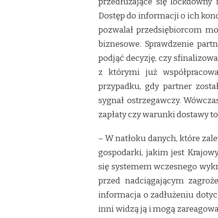
przedłużające się lockdowny 
Dostęp do informacji o ich kon
pozwalał przedsiębiorcom mo
biznesowe. Sprawdzenie par
podjąć decyzję, czy sfinalizow
z którymi już współpracowa
przypadku, gdy partner zosta
sygnał ostrzegawczy. Wówcza
zapłaty czy warunki dostawy t
– W natłoku danych, które zale
gospodarki, jakim jest Krajow
się systemem wczesnego wykry
przed nadciągającym zagroże
informacja o zadłużeniu doty
inni widzą ją i mogą zareagować