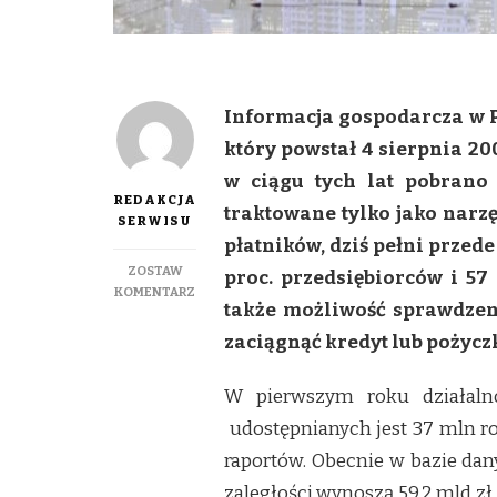
Informacja gospodarcza w Po
który powstał 4 sierpnia 20
w ciągu tych lat pobrano
REDAKCJA
traktowane tylko jako narz
SERWISU
płatników, dziś pełni przed
ZOSTAW
proc. przedsiębiorców i 57
DO
KOMENTARZ
także możliwość sprawdzeni
KRD
–
zaciągnąć kredyt lub pożyczkę
RADAR
DLA
W pierwszym roku działalno
FIRM
I
udostępnianych jest 37 mln ro
KONSUMENTÓW
raportów. Obecnie w bazie dan
zaległości wynoszą 59,2 mld zł,