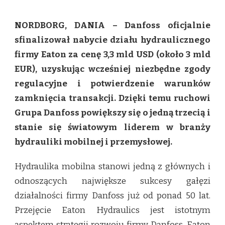
DANFOSS
FINALIZUJE
NORDBORG, DANIA – Danfoss oficjalnie
PRZEJĘCIE
DZIAŁALNOŚCI
sfinalizował nabycie działu hydraulicznego
EATON
firmy Eaton za cenę 3,3 mld USD (około 3 mld
EUR), uzyskując wcześniej niezbędne zgody
regulacyjne i potwierdzenie warunków
zamknięcia transakcji. Dzięki temu ruchowi
Grupa Danfoss powiększy się o jedną trzecią i
stanie się światowym liderem w branży
hydrauliki mobilnej i przemysłowej.
Hydraulika mobilna stanowi jedną z głównych i
odnoszących największe sukcesy gałęzi
działalności firmy Danfoss już od ponad 50 lat.
Przejęcie Eaton Hydraulics jest istotnym
aspektem strategii rozwoju firmy Danfoss. Eaton