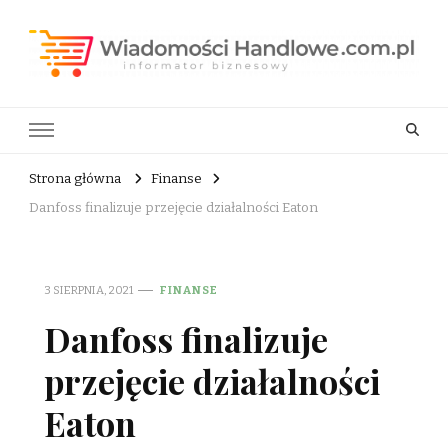
Wiadomości Handlowe . com.pl
informator biznesowy
Strona główna
Finanse
Danfoss finalizuje przejęcie działalności Eaton
3 SIERPNIA, 2021
FINANSE
Danfoss finalizuje
przejęcie działalności
Eaton