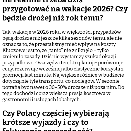
za
przygotować na wakacje 2026? Czy
granicą?
będzie drożej niż rok temu?
Tak, wakacje w 2026 roku w większości przypadków
będą droższe niż jeszcze kilka sezonów temu, ale nie
oznacza to, że przestaliśmy mieć wpływ na koszty.
Kluczowe jest to, że „tanio” nie zniknęło – tylko
zmieniło zasady. Dziś nie wystarczy szukać okazji
przypadkowo. Oszczędza ten, kto planuje: porównuje
ceny, rezerwuje wcześniej albo elastycznie korzysta z
promocji last minute. Największe różnice w budżecie
dotyczą nie tyle transportu, co noclegów. W sezonie
potrafią być nawet o 30–50% droższe niż poza nim. Do
tego dochodzi coraz większa presja kosztowa w
gastronomii i usługach lokalnych.
Czy Polacy częściej wybierają
krótsze wyjazdy i czy to