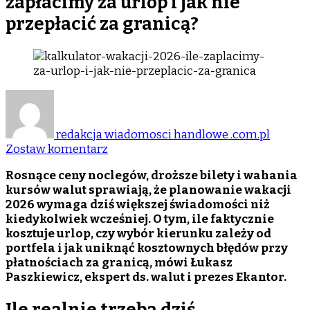
zapłacimy za urlop i jak nie
przepłacić za granicą?
redakcja wiadomosci handlowe .com.pl
do
Zostaw komentarz
Kalkulator
Rosnące ceny noclegów, droższe bilety i wahania
wakacji
kursów walut sprawiają, że planowanie wakacji
2026
2026 wymaga dziś większej świadomości niż
Ile
kiedykolwiek wcześniej. O tym, ile faktycznie
zapłacimy
kosztuje urlop, czy wybór kierunku zależy od
za
portfela i jak uniknąć kosztownych błędów przy
urlop
płatnościach za granicą, mówi Łukasz
i
Paszkiewicz, ekspert ds. walut i prezes Ekantor.
jak
nie
Ile realnie trzeba dziś
przepłacić