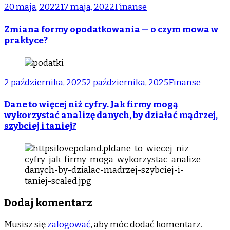
20 maja, 2022
17 maja, 2022
Finanse
Zmiana formy opodatkowania — o czym mowa w
praktyce?
2 października, 2025
2 października, 2025
Finanse
Dane to więcej niż cyfry. Jak firmy mogą
wykorzystać analizę danych, by działać mądrzej,
szybciej i taniej?
Dodaj komentarz
Musisz się
zalogować
, aby móc dodać komentarz.