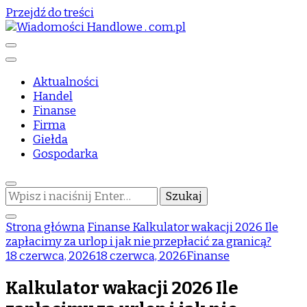
Przejdź do treści
informator biznesowy
Wiadomości Handlowe . com.pl
Aktualności
Handel
Finanse
Firma
Giełda
Gospodarka
Szukasz
czegoś?
Strona główna
Finanse
Kalkulator wakacji 2026 Ile
zapłacimy za urlop i jak nie przepłacić za granicą?
18 czerwca, 2026
18 czerwca, 2026
Finanse
Kalkulator wakacji 2026 Ile