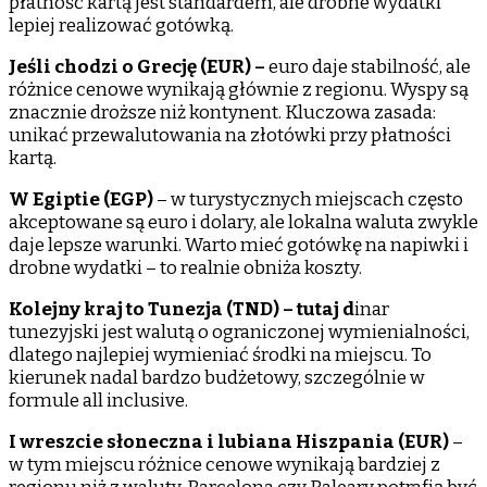
płatność kartą jest standardem, ale drobne wydatki
lepiej realizować gotówką.
Jeśli chodzi o
Grecję (EUR)
–
euro daje stabilność, ale
różnice cenowe wynikają głównie z regionu. Wyspy są
znacznie droższe niż kontynent. Kluczowa zasada:
unikać przewalutowania na złotówki przy płatności
kartą.
W
Egiptie (EGP)
– w turystycznych miejscach często
akceptowane są euro i dolary, ale lokalna waluta zwykle
daje lepsze warunki. Warto mieć gotówkę na napiwki i
drobne wydatki – to realnie obniża koszty.
Kolejny kraj to
Tunezja (TND)
– tutaj d
inar
tunezyjski jest walutą o ograniczonej wymienialności,
dlatego najlepiej wymieniać środki na miejscu. To
kierunek nadal bardzo budżetowy, szczególnie w
formule all inclusive.
I wreszcie słoneczna i lubiana
Hiszpania (EUR)
–
w tym miejscu różnice cenowe wynikają bardziej z