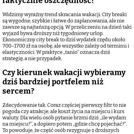
faktycznie oszczędność?
Widzimy wyraźny trend skracania wakacji. City breaki
są wygodne, szybkie i łatwe do zaplanowania, ale nie
zawsze są najtańszą opcją. W przeliczeniu na dzień taki
wyjazd bywa droższy niż tygodniowy urlop.
Ekonomiczny city break to dziś wydatek rzędu około
700–1700 zł na osobę, ale wszystko zależy od terminu i
elastyczności. W praktyce „tanio” oznacza dziś
strategię, a nie przypadek.
Czy kierunek wakacji wybieramy
dziś bardziej portfelem niż
sercem?
Zdecydowanie tak. Coraz częściej pierwszy filtr to nie
pogoda czy atrakcje, ale koszt życia na miejscu i kurs
waluty. Dla wielu osób pytanie brzmi dziś: „ile wydam
na miejscu?”, a dopiero potem „gdzie chcę pojechać?”.
To powoduje, że część osób rezygnuje z droższych