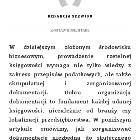
REDAKCJA SERWISU
DO
ZOSTAW KOMENTARZ
JAK
ZORGANIZOWAĆ
W dzisiejszym złożonym środowisku
DOKUMENTACJĘ
POTRZEBNĄ
biznesowym, prowadzenie rzetelnej
DO
księgowości wymaga nie tylko wiedzy z
PROWADZENIA
KSIĘGOWOŚCI?
zakresu przepisów podatkowych, ale także
skrupulatnej i zorganizowanej
dokumentacji. Dobra organizacja
dokumentacji to fundament każdej udanej
księgowości, niezależnie od branży czy
lokalizacji przedsiębiorstwa. W poniższym
artykule omówimy, jak zorganizować
dokumentację niezbędną do skutecznego