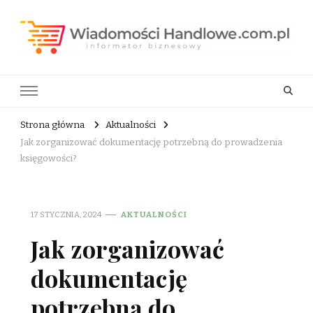
Wiadomości Handlowe . com.pl
informator biznesowy
Strona główna
Aktualności
Jak zorganizować dokumentację potrzebną do prowadzenia
księgowości?
17 STYCZNIA, 2024
AKTUALNOŚCI
Jak zorganizować
dokumentację
potrzebną do