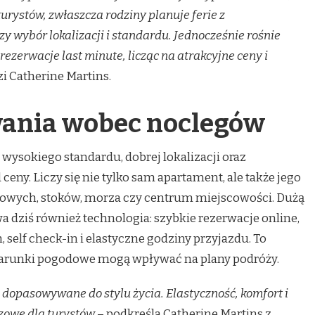
turystów, zwłaszcza rodziny planuje ferie z
 wybór lokalizacji i standardu. Jednocześnie rośnie
ezerwacje last minute, licząc na atrakcyjne ceny i
zi Catherine Martins.
ania wobec noclegów
 wysokiego standardu, dobrej lokalizacji oraz
ceny. Liczy się nie tylko sam apartament, ale także jego
erowych, stoków, morza czy centrum miejscowości. Dużą
 dziś również technologia: szybkie rezerwacje online,
self check-in i elastyczne godziny przyjazdu. To
warunki pogodowe mogą wpływać na plany podróży.
ą dopasowywane do stylu życia. Elastyczność, komfort i
czowe dla turystów
– podkreśla Catherine Martins z