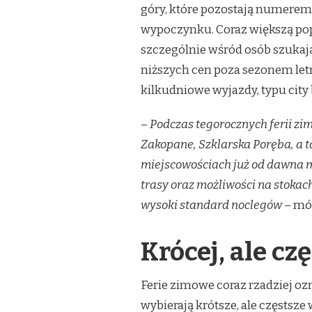
góry, które pozostają numerem
SCENARIUSZA.
KRÓCEJ,
wypoczynku. Coraz większą popu
CZĘŚCIEJ
szczególnie wśród osób szukaj
I
BARDZIEJ
niższych cen poza sezonem letn
ELASTYCZNIE
kilkudniowe wyjazdy, typu city 
–
Podczas tegorocznych ferii zi
Zakopane, Szklarska Poręba, a t
miejscowościach już od dawna m
trasy oraz możliwości na stoka
wysoki standard noclegów –
mów
Krócej, ale czę
Ferie zimowe coraz rzadziej oz
wybierają krótsze, ale częstsz