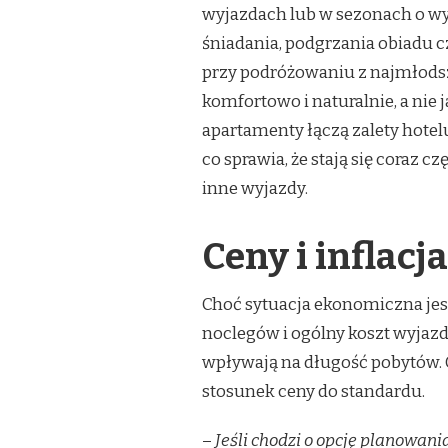
wyjazdach lub w sezonach o w
śniadania, podgrzania obiadu 
przy podróżowaniu z najmłodsz
komfortowo i naturalnie, a ni
apartamenty łączą zalety hotelu
co sprawia, że stają się coraz 
inne wyjazdy.
Ceny i inflacj
Choć sytuacja ekonomiczna jest
noclegów i ogólny koszt wyjazd
wpływają na długość pobytów. G
stosunek ceny do standardu.
–
Jeśli chodzi o opcję planowani