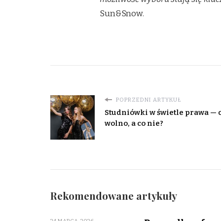
Sun&Snow.
POPRZEDNI ARTYKUŁ
Studniówki w świetle prawa — 
wolno, a co nie?
Rekomendowane artykuły