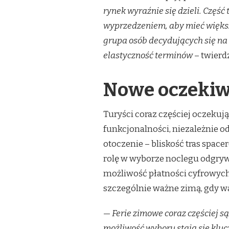
rynek wyraźnie się dzieli. Część 
wyprzedzeniem, aby mieć większy
grupa osób decydujących się na r
elastyczność terminów
– twierd
Nowe oczekiw
Turyści coraz częściej oczekują
funkcjonalności, niezależnie od 
otoczenie – bliskość tras spac
rolę w wyborze noclegu odgrywa
możliwość płatności cyfrowych, 
szczególnie ważne zimą, gdy 
—
Ferie zimowe coraz częściej s
możliwość wyboru stają się klu