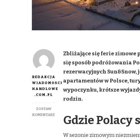
Zbliżające się ferie zimowe
się sposób podróżowania Pol
rezerwacyjnych Sun&Snow, 
REDAKCJA
apartamentów w Polsce, tury
WIADOMOSCI
HANDLOWE
wypoczynku, krótsze wyjazd
.COM.PL
rodzin.
ZOSTAW
DO
KOMENTARZ
Gdzie Polacy 
ZIMOWE
FERIE
BEZ
W sezonie zimowym niezmienni
JEDNEGO