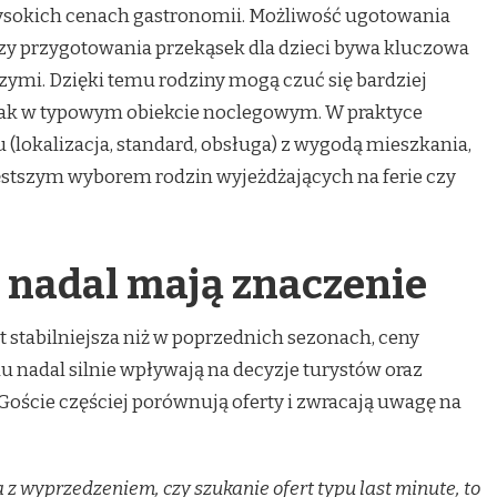
ysokich cenach gastronomii. Możliwość ugotowania
czy przygotowania przekąsek dla dzieci bywa kluczowa
ymi. Dzięki temu rodziny mogą czuć się bardziej
e jak w typowym obiekcie noclegowym. W praktyce
 (lokalizacja, standard, obsługa) z wygodą mieszkania,
częstszym wyborem rodzin wyjeżdżających na ferie czy
a nadal mają znaczenie
 stabilniejsza niż w poprzednich sezonach, ceny
u nadal silnie wpływają na decyzje turystów oraz
oście częściej porównują oferty i zwracają uwagę na
a z wyprzedzeniem, czy szukanie ofert typu last minute, to