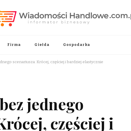
.pl
Firma
Giełda
Gospodarka
nego scenariusza. Krócej, częściej i bardziej elastycznie
 bez jednego
rócej, częściej i