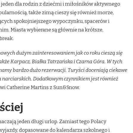
 jeden dla rodzin z dziećmi i miłośników aktywnego
larnością, także zimą cieszy się również morze,
ących spokojniejszego wypoczynku, spacerów i
im. Miasta wybierane są głównie na krótsze,
break.
mowych dużym zainteresowaniem jak co roku cieszą się
akże Karpacz, Białka Tatrzańska i Czarna Góra. W tych
amy bardzo dużo rezerwacji. Turyści doceniają ciekawe
ch narciarskich. Dodatkowym czynnikiem jest również
i Catherine Martins z Sun&Snow.
ściej
naczają jeden długi urlop. Zamiast tego Polacy
e wyjazdy, dopasowane do kalendarza szkolnego i