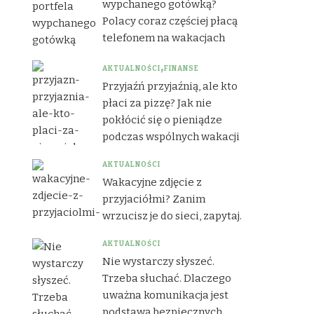
wypchanego gotówką?
Polacy coraz częściej płacą
telefonem na wakacjach
AKTUALNOŚCI
FINANSE
Przyjaźń przyjaźnią, ale kto
płaci za pizzę? Jak nie
pokłócić się o pieniądze
podczas wspólnych wakacji
AKTUALNOŚCI
Wakacyjne zdjęcie z
przyjaciółmi? Zanim
wrzucisz je do sieci, zapytaj.
AKTUALNOŚCI
Nie wystarczy słyszeć.
Trzeba słuchać. Dlaczego
uważna komunikacja jest
podstawą bezpiecznych