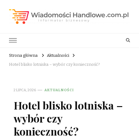
Wiadomości Handlowe . com.pl
informator biznesowy
Strona główna
Aktualności
Hotel blisko lotniska – wybór czy konieczność?
2 LIPCA, 2026
AKTUALNOŚCI
Hotel blisko lotniska –
wybór czy
konieczność?