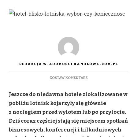
REDAKCJA WIADOMOSCI HANDLOWE .COM.PL
DO
ZOSTAW KOMENTARZ
HOTEL
BLISKO
Jeszcze do niedawna hotele zlokalizowane w
LOTNISKA
–
pobliżu lotnisk kojarzyły się głównie
WYBÓR
z noclegiem przed wylotem lub po przylocie.
CZY
KONIECZNOŚĆ?
Dziś coraz częściej stają się miejscem spotkań
biznesowych, konferencji i kilkudniowych