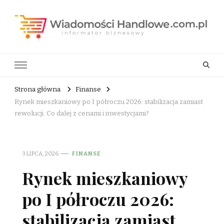
Wiadomości Handlowe . com.pl
informator biznesowy
Strona główna
Finanse
Rynek mieszkaniowy po I półroczu 2026: stabilizacja zamiast
rewolucji. Co dalej z cenami i inwestycjami?
3 LIPCA, 2026
FINANSE
Rynek mieszkaniowy
po I półroczu 2026:
stabilizacja zamiast