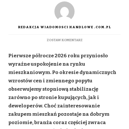
REDAKCJA WIADOMOSCI HANDLOWE .COM.PL
DO
ZOSTAW KOMENTARZ
RYNEK
MIESZKANIOWY
Pierwsze półrocze 2026 roku przyniosło
PO
I
wyraźne uspokojenie na rynku
PÓŁROCZU
mieszkaniowym. Po okresie dynamicznych
2026:
STABILIZACJA
wzrostów cen i zmiennego popytu
ZAMIAST
obserwujemy stopniową stabilizację
REWOLUCJI.
CO
zarówno po stronie kupujących, jak i
DALEJ
deweloperów. Choć zainteresowanie
Z
CENAMI
zakupem mieszkań pozostaje na dobrym
I
poziomie, branża coraz częściej zwraca
INWESTYCJAMI?