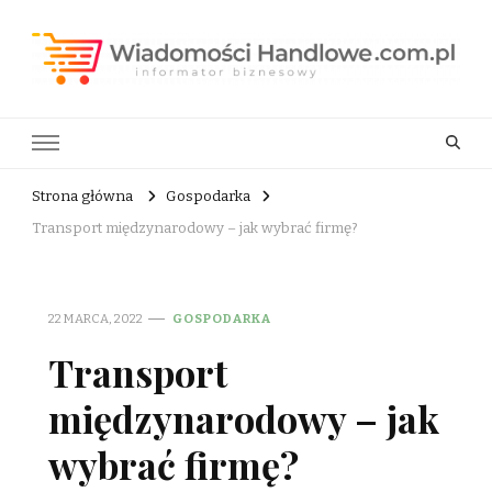
Wiadomości Handlowe . com.pl
informator biznesowy
Strona główna
Gospodarka
Transport międzynarodowy – jak wybrać firmę?
22 MARCA, 2022
GOSPODARKA
Transport
międzynarodowy – jak
wybrać firmę?