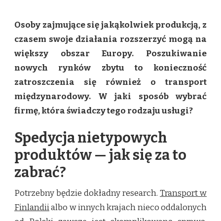
TRANSPORT
MIĘDZYNARODOWY
Osoby zajmujące się jakąkolwiek produkcją, z
–
JAK
czasem swoje działania rozszerzyć mogą na
WYBRAĆ
większy obszar Europy. Poszukiwanie
FIRMĘ?
nowych rynków zbytu to konieczność
zatroszczenia się również o transport
międzynarodowy. W jaki sposób wybrać
firmę, która świadczy tego rodzaju usługi?
Spedycja nietypowych
produktów — jak się za to
zabrać?
Potrzebny będzie dokładny research.
​​Transport w
Finlandii
albo w innych krajach nieco oddalonych