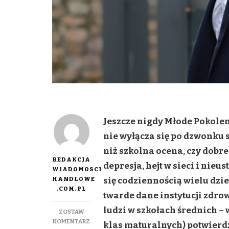
Jeszcze nigdy Młode Pokoleni
nie wyłącza się po dzwonku s
niż szkolna ocena, czy dobre
REDAKCJA
depresja, hejt w sieci i nie
WIADOMOSCI
HANDLOWE
się codziennością wielu dzie
.COM.PL
twarde dane instytucji zdrow
ludzi w szkołach średnich –
ZOSTAW
DO
KOMENTARZ
klas maturalnych) potwierdza