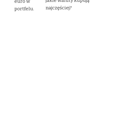
jakie waluty kupują
najczęściej?