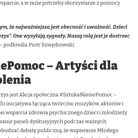
 wsparcie, a w razie potrzeby skorzystanie z pomocy
m, że najważniejsza jest obecność i uważność. Dzieci
s”. One wysyłają sygnały. Naszą rolą jest je dostrzec
– podkreśla Piotr Szwędrowski.
ePomoc – Artyści dla
lenia
yzys jest Akcja społeczna #SztukaNiesiePomoc –
 To inicjatywa łącząca twórców, muzyków, aktorów i
dei wsparcia zdrowia psychicznego dzieci i młodzieży.
owanie paneli dyskusyjnych podczas ważnych
obudzać debatę publiczną, że wspieranie Młodego