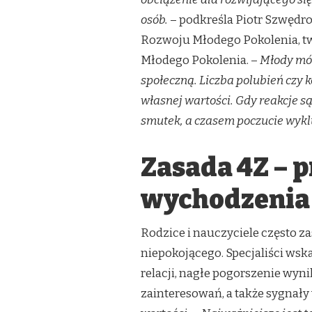
osób.
– podkreśla Piotr Szwędro
Rozwoju Młodego Pokolenia, t
Młodego Pokolenia. –
Młody móz
społeczną. Liczba polubień czy
własnej wartości. Gdy reakcje są
smutek, a czasem poczucie wyk
Zasada 4Z – p
wychodzenia
Rodzice i nauczyciele często zas
niepokojącego. Specjaliści wsk
relacji, nagłe pogorszenie wyn
zainteresowań, a także sygnał