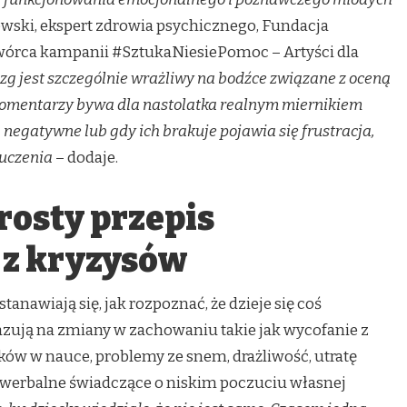
wski, ekspert zdrowia psychicznego, Fundacja
wórca kampanii #SztukaNiesiePomoc – Artyści dla
g jest szczególnie wrażliwy na bodźce związane z oceną
 komentarzy bywa dla nastolatka realnym miernikiem
 negatywne lub gdy ich brakuje pojawia się frustracja,
luczenia
– dodaje.
rosty przepis
 z kryzysów
tanawiają się, jak rozpoznać, że dzieje się coś
azują na zmiany w zachowaniu takie jak wycofanie z
ików w nauce, problemy ze snem, drażliwość, utratę
y werbalne świadczące o niskim poczuciu własnej