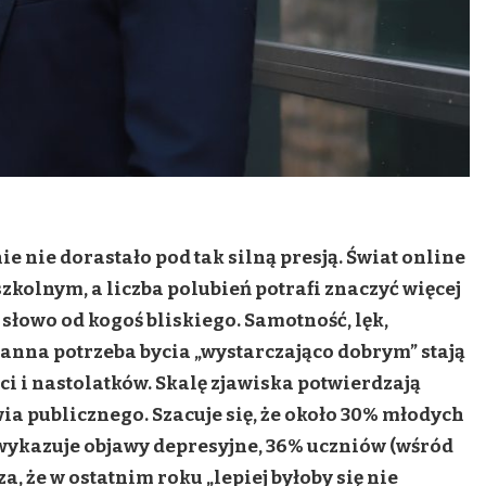
e nie dorastało pod tak silną presją. Świat online
zkolnym, a liczba polubień potrafi znaczyć więcej
 słowo od kogoś bliskiego. Samotność, lęk,
ustanna potrzeba bycia „wystarczająco dobrym” stają
ci i nastolatków. Skalę zjawiska potwierdzają
ia publicznego. Szacuje się, że około 30% młodych
 wykazuje objawy depresyjne, 36% uczniów (wśród
, że w ostatnim roku „lepiej byłoby się nie