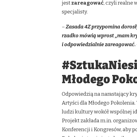
jest
zareagować
, czyli realne
specjalisty.
–
Zasada 4Z przypomina dorosły
rzadko mówią wprost „mam kryzy
i odpowiedzialnie zareagować
.
#SztukaNiesi
Młodego Poko
Odpowiedzią na narastający kr
Artyści dla Młodego Pokolenia.
ludzi kultury wokół wspólnej i
Projekt zakłada m.in. organiz
Konferencji i Kongresów, aby p