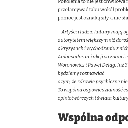
Pokolenia to nie jest chwilowa
przełamywać tabu wokół probl
pomoc jest oznaką siły, a nie sł
–
Artyści i ludzie kultury mają
autorytetem większym niż dorośl
o kryzysach i wychodzeniu z nich
Ambasadorami akcji są znani i c
Woronowicz i Paweł Deląg. Już
będziemy rozmawiać
o tym, że zdrowie psychiczne nie
To wspólna odpowiedzialność ca
opiniotwórczych i świata kultur
Wspólna odp