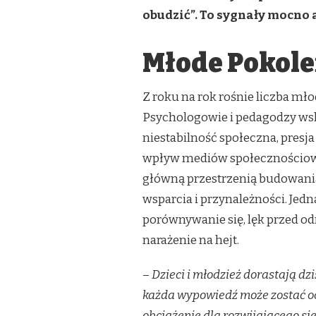
SMARTFON
obudzić”. To sygnały mocno
W
DŁONI
I…
Młode Pokole
POGŁĘBIAJĄCE
SIĘ
KRYZYSY.
Z roku na rok rośnie liczba mł
CO
DOROŚLI
Psychologowie i pedagodzy wsk
PRZESTALI
niestabilność społeczna, presja
ZAUWAŻAĆ
U
wpływ mediów społecznościowyc
DZIECI?
główną przestrzenią budowania t
wsparcia i przynależności. Jed
porównywanie się, lęk przed od
narażenie na hejt.
–
Dzieci i młodzież dorastają dz
każda wypowiedź może zostać o
obciążenie dla rozwijającego s