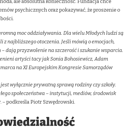
 moda, ale absolutna konieczność. Fundacja chce
emów psychicznych oraz pokazywać, że proszenie o
abości.
 ogromną moc oddziaływania. Dla wielu Młodych ludzi są
i z najbliższego otoczenia. Jeśli mówią o emocjach,
 – dają przyzwolenie na szczerość i szukanie wsparcia.
enieni artyści tacy jak Sonia Bohosiewicz, Adam
 3 marca na XI Europejskim Kongresie Samorządów
 jest wyłącznie prywatną sprawą rodziny czy szkoły.
łego społeczeństwa – instytucji, mediów, środowisk
y
. – podkreśla Piotr Szwędrowski.
owiedzialność