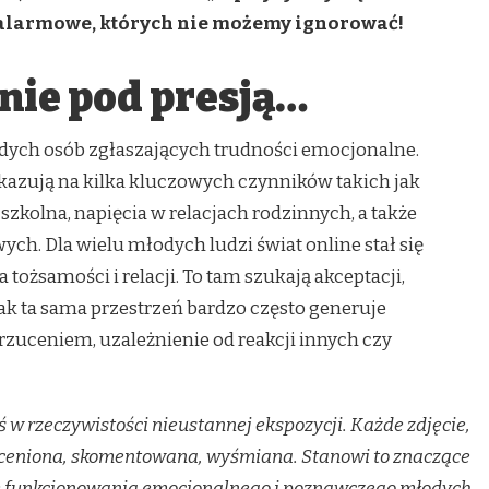
 alarmowe, których nie możemy ignorować!
nie pod presją…
odych osób zgłaszających trudności emocjonalne.
azują na kilka kluczowych czynników takich jak
 szkolna, napięcia w relacjach rodzinnych, a także
h. Dla wielu młodych ludzi świat online stał się
ożsamości i relacji. To tam szukają akceptacji,
nak ta sama przestrzeń bardzo często generuje
rzuceniem, uzależnienie od reakcji innych czy
iś w rzeczywistości nieustannej ekspozycji. Każde zdjęcie,
ceniona, skomentowana, wyśmiana. Stanowi to znaczące
ię funkcjonowania emocjonalnego i poznawczego młodych