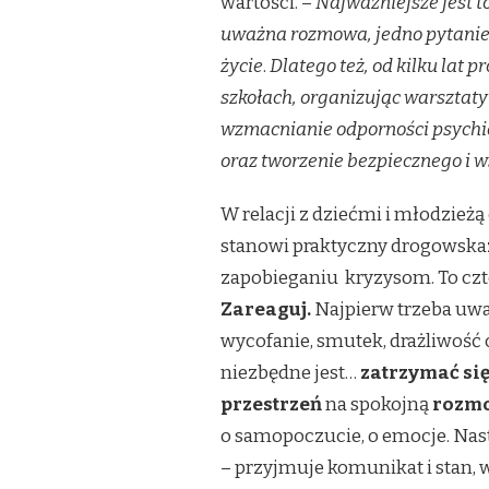
wartości. –
Najważniejsze jest to
uważna rozmowa, jedno pytanie
życie
.
Dlatego też, od kilku lat 
szkołach, organizując warsztaty 
wzmacnianie odporności psychicz
oraz tworzenie bezpiecznego i 
W relacji z dziećmi i młodzieżą 
stanowi praktyczny drogowskaz 
zapobieganiu kryzysom. To czte
Zareaguj.
Najpierw trzeba uw
wycofanie, smutek, drażliwość
niezbędne jest…
zatrzymać się 
przestrzeń
na spokojną
rozm
o samopoczucie, o emocje. Nas
– przyjmuje komunikat i stan, 