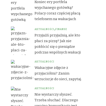
Koniec ery portfela
wypchanego gotówką?
Polacy coraz częściej płacą
telefonem na wakacjach
AKTUALNOŚCI
FINANSE
Przyjaźń przyjaźnią, ale kto
płaci za pizzę? Jak nie
pokłócić się o pieniądze
podczas wspólnych wakacji
AKTUALNOŚCI
Wakacyjne zdjęcie z
przyjaciółmi? Zanim
wrzucisz je do sieci, zapytaj.
AKTUALNOŚCI
Nie wystarczy słyszeć.
Trzeba słuchać. Dlaczego
uważna komunikacja jest