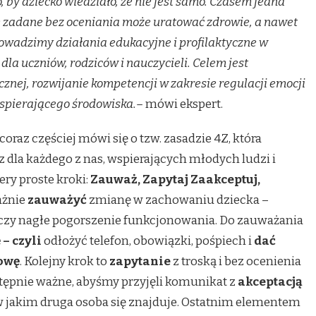
, by dziecko wiedziało, że nie jest samo. Czasem jedna
 zadane bez oceniania może uratować zdrowie, a nawet
prowadzimy działania edukacyjne i profilaktyczne w
dla uczniów, rodziców i nauczycieli. Celem jest
nej, rozwijanie kompetencji w zakresie regulacji emocji
wspierającego środowiska.–
mówi ekspert.
coraz częściej mówi się o tzw. zasadzie 4Z, która
dla każdego z nas, wspierających młodych ludzi i
ry proste kroki:
Zauważ, Zapytaj Zaakceptuj,
ażnie
zauważyć
zmianę w zachowaniu dziecka –
 czy nagłe pogorszenie funkcjonowania. Do zauważania
– czyli
odłożyć telefon, obowiązki, pośpiech i
dać
owę
. Kolejny krok to
zapytanie
z troską i bez ocenienia
tępnie ważne, abyśmy przyjęli komunikat z
akceptacją
w jakim druga osoba się znajduje. Ostatnim elementem