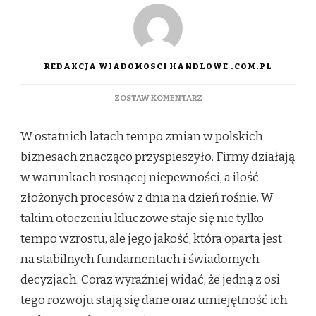
REDAKCJA WIADOMOSCI HANDLOWE .COM.PL
DO
ZOSTAW KOMENTARZ
DIAMENTY
FORBES
W ostatnich latach tempo zmian w polskich
2026
POKAZUJĄ,
biznesach znacząco przyspieszyło. Firmy działają
GDZIE
w warunkach rosnącej niepewności, a ilość
DZIŚ
RODZI
złożonych procesów z dnia na dzień rośnie. W
SIĘ
takim otoczeniu kluczowe staje się nie tylko
WZROST.
DANE
tempo wzrostu, ale jego jakość, która oparta jest
I
na stabilnych fundamentach i świadomych
ANALITYKA
JAKO
decyzjach. Coraz wyraźniej widać, że jedną z osi
FUNDAMENT
tego rozwoju stają się dane oraz umiejętność ich
ROZWOJU
FIRM