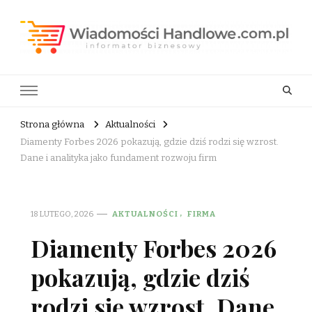
Wiadomości Handlowe . com.pl
informator biznesowy
Strona główna
Aktualności
Diamenty Forbes 2026 pokazują, gdzie dziś rodzi się wzrost.
Dane i analityka jako fundament rozwoju firm
18 LUTEGO, 2026
AKTUALNOŚCI
FIRMA
Diamenty Forbes 2026
pokazują, gdzie dziś
rodzi się wzrost. Dane