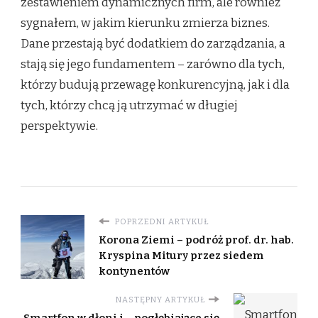
zestawieniem dynamicznych firm, ale również
sygnałem, w jakim kierunku zmierza biznes.
Dane przestają być dodatkiem do zarządzania, a
stają się jego fundamentem – zarówno dla tych,
którzy budują przewagę konkurencyjną, jak i dla
tych, którzy chcą ją utrzymać w długiej
perspektywie.
POPRZEDNI ARTYKUŁ
Korona Ziemi – podróż prof. dr. hab.
Kryspina Mitury przez siedem
kontynentów
NASTĘPNY ARTYKUŁ
Smartfon w dłoni i… pogłębiające się