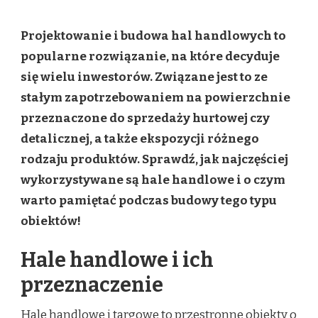
PROJEKTOWANIE
HAL
Projektowanie i budowa hal handlowych to
HANDLOWYCH
–
popularne rozwiązanie, na które decyduje
CO
się wielu inwestorów. Związane jest to ze
WARTO
WIEDZIEĆ?
stałym zapotrzebowaniem na powierzchnie
przeznaczone do sprzedaży hurtowej czy
detalicznej, a także ekspozycji różnego
rodzaju produktów. Sprawdź, jak najczęściej
wykorzystywane są hale handlowe i o czym
warto pamiętać podczas budowy tego typu
obiektów!
Hale handlowe i ich
przeznaczenie
Hale handlowe
i targowe to przestronne obiekty o