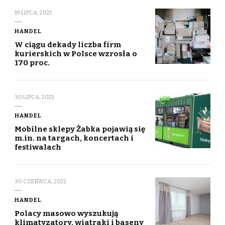
19 LIPCA, 2021
HANDEL
W ciągu dekady liczba firm
kurierskich w Polsce wzrosła o
170 proc.
30 LIPCA, 2021
HANDEL
Mobilne sklepy Żabka pojawią się
m.in. na targach, koncertach i
festiwalach
30 CZERWCA, 2021
HANDEL
Polacy masowo wyszukują
klimatyzatory, wiatraki i baseny