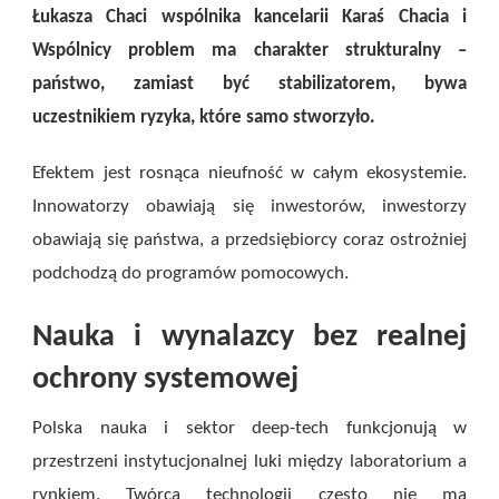
WSPARCIA
Łukasza Chaci wspólnika kancelarii Karaś Chacia i
W
Wspólnicy problem ma charakter strukturalny –
POLSCE
NIE
państwo, zamiast być stabilizatorem, bywa
JEST
uczestnikiem ryzyka, które samo stworzyło.
BRAK
PIENIĘDZY,
LECZ
Efektem jest rosnąca nieufność w całym ekosystemie.
BRAK
STABILNOŚCI,
Innowatorzy obawiają się inwestorów, inwestorzy
ZAUFANIA
obawiają się państwa, a przedsiębiorcy coraz ostrożniej
I
DŁUGOFALOWEJ
podchodzą do programów pomocowych.
WIZJI
Nauka i wynalazcy bez realnej
ochrony systemowej
Polska nauka i sektor deep-tech funkcjonują w
przestrzeni instytucjonalnej luki między laboratorium a
rynkiem. Twórca technologii często nie ma