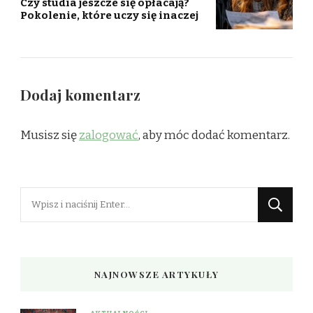
Czy studia jeszcze się opłacają?
Pokolenie, które uczy się inaczej
Dodaj komentarz
Musisz się
zalogować
, aby móc dodać komentarz.
Szukasz
czegoś?
NAJNOWSZE ARTYKUŁY