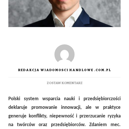
REDAKCJA WIADOMOSCI HANDLOWE .COM.PL
DO
ZOSTAW KOMENTARZ
PAŃSTWO
WSPIERA
Polski system wsparcia nauki i przedsiębiorczości
CZY
DESTABILIZUJE?
deklaruje promowanie innowacji, ale w praktyce
EKSPERT:
NAJWIĘKSZYM
generuje konflikty, niepewność i przerzucanie ryzyka
PROBLEMEM
na twórców oraz przedsiębiorców. Zdaniem mec.
SYSTEMU