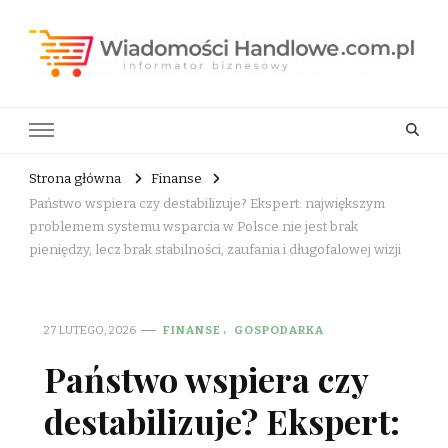
Wiadomości Handlowe . com.pl
informator biznesowy
Strona główna
Finanse
Państwo wspiera czy destabilizuje? Ekspert: największym
problemem systemu wsparcia w Polsce nie jest brak
pieniędzy, lecz brak stabilności, zaufania i długofalowej wizji
27 LUTEGO, 2026
FINANSE
GOSPODARKA
Państwo wspiera czy
destabilizuje? Ekspert: