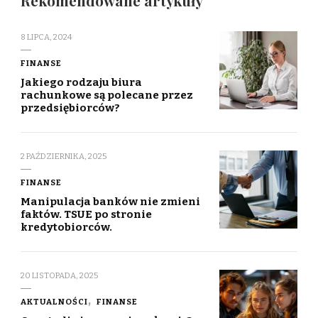
Rekomendowane artykuły
8 LIPCA, 2024
FINANSE
Jakiego rodzaju biura
rachunkowe są polecane przez
przedsiębiorców?
2 PAŹDZIERNIKA, 2025
FINANSE
Manipulacja banków nie zmieni
faktów. TSUE po stronie
kredytobiorców.
20 LISTOPADA, 2025
AKTUALNOŚCI
FINANSE