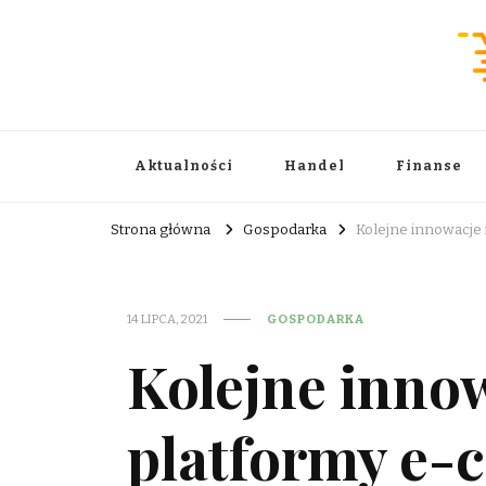
Wiadomości Handlowe . com
informator biznesowy
Aktualności
Handel
Finanse
Strona główna
Gospodarka
Kolejne innowacje
14 LIPCA, 2021
GOSPODARKA
Kolejne innow
platformy e-