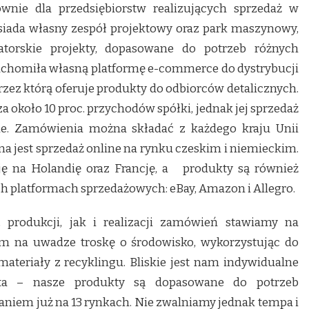
ównie dla przedsiębiorstw realizujących sprzedaż w
iada własny zespół projektowy oraz park maszynowy,
atorskie projekty, dopasowane do potrzeb różnych
ruchomiła własną platformę e-commerce do dystrybucji
zez którą oferuje produkty do odbiorców detalicznych.
 około 10 proc. przychodów spółki, jednak jej sprzedaż
e. Zamówienia można składać z każdego kraju Unii
ana jest sprzedaż online na rynku czeskim i niemieckim.
ję na Holandię oraz Francję, a produkty są również
 platformach sprzedażowych: eBay, Amazon i Allegro.
produkcji, jak i realizacji zamówień stawiamy na
ym na uwadze troskę o środowisko, wykorzystując do
ateriały z recyklingu. Bliskie jest nam indywidualne
nta – nasze produkty są dopasowane do potrzeb
aniem już na 13 rynkach. Nie zwalniamy jednak tempa i