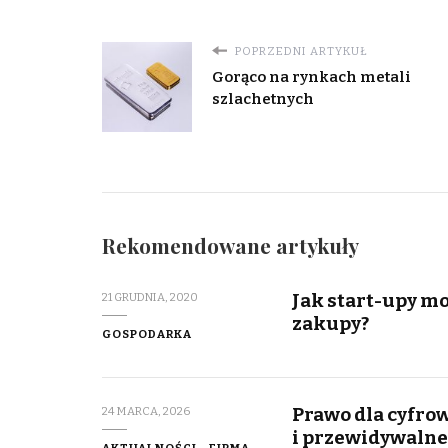
POPRZEDNI ARTYKUŁ
Gorąco na rynkach metali
szlachetnych
Rekomendowane artykuły
Jak start-upy m
21 GRUDNIA, 2020
zakupy?
GOSPODARKA
Prawo dla cyfro
24 MARCA, 2026
i przewidywalne
AKTUALNOŚCI
FIRMA