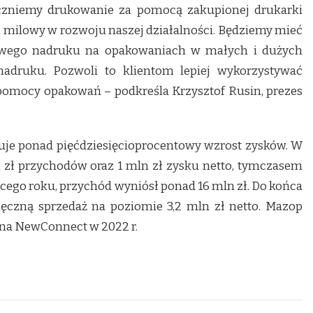
oczniemy drukowanie za pomocą zakupionej drukarki
k milowy w rozwoju naszej działalności. Będziemy mieć
owego nadruku na opakowaniach w małych i dużych
nadruku. Pozwoli to klientom lepiej wykorzystywać
pomocy opakowań – podkreśla Krzysztof Rusin, prezes
je ponad pięćdziesięcioprocentowy wzrost zysków. W
n zł przychodów oraz 1 mln zł zysku netto, tymczasem
ącego roku, przychód wyniósł ponad 16 mln zł. Do końca
ięczną sprzedaż na poziomie 3,2 mln zł netto. Mazop
na NewConnect w 2022 r.