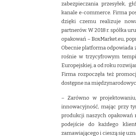
I
zabezpieczania przesyłek, gł
ROZWÓJ
kanale e-commerce. Firma pos
PLATFORMY
E-
dzięki czemu realizuje now
COMMERCE
partnerów. W 2018 r. spółka u
–
MAZOP
opakowań – BoxMarket.eu, popr
GROUP
Obecnie platforma odpowiada za
PLANUJE
EKSPANSJĘ
rośnie w trzycyfrowym tempi
Europejskiej, a od roku rozwij
Firma rozpoczęła też promoc
dostępne na międzynarodowych
– Zarówno w projektowaniu, 
innowacyjność, mając przy t
produkcji naszych opakowań m
podejście do każdego klie
zamawiającego i cieszą się uzn