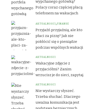
wypchanego gotówką?
Polacy coraz częściej płacą
telefonem na wakacjach
AKTUALNOŚCI
FINANSE
Przyjaźń przyjaźnią, ale kto
płaci za pizzę? Jak nie
pokłócić się o pieniądze
podczas wspólnych wakacji
AKTUALNOŚCI
Wakacyjne zdjęcie z
przyjaciółmi? Zanim
wrzucisz je do sieci, zapytaj.
AKTUALNOŚCI
Nie wystarczy słyszeć.
Trzeba słuchać. Dlaczego
uważna komunikacja jest
podstawą bezpiecznych