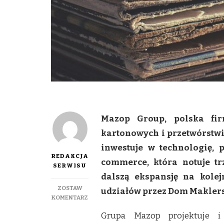
Mazop Group, polska fir
kartonowych i przetwórstwi
inwestuje w technologię,
REDAKCJA
commerce, która notuje tr
SERWISU
dalszą ekspansję na kolej
ZOSTAW
udziałów przez Dom Maklersk
DO
KOMENTARZ
KOLEJNE
Grupa Mazop projektuje i
INNOWACJE