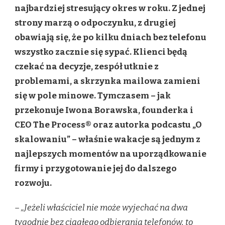
NA
najbardziej stresujący okres w roku. Z jednej
WAKACJE,
strony marzą o odpoczynku, z drugiej
BY
NAPRAWDĘ
obawiają się, że po kilku dniach bez telefonu
ODPOCZĄĆ?
wszystko zacznie się sypać. Klienci będą
TO
NIE
czekać na decyzje, zespół utknie z
MUSI
problemami, a skrzynka mailowa zamieni
BYĆ
SEZON
się w pole minowe. Tymczasem – jak
OGÓRKOWY.
przekonuje Iwona Borawska, founderka i
WAKACJE
MOGĄ
CEO The Process® oraz autorka podcastu „O
STAĆ
skalowaniu” – właśnie wakacje są jednym z
SIĘ
MOMENTEM,
najlepszych momentów na uporządkowanie
W
KTÓRYM
firmy i przygotowanie jej do dalszego
FIRMA
rozwoju.
ZROBI
KROK
DO
– „Jeżeli właściciel nie może wyjechać na dwa
PRZODU
tygodnie bez ciągłego odbierania telefonów, to