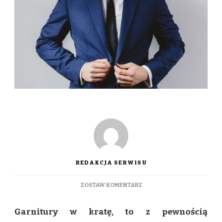
REDAKCJA SERWISU
DO
ZOSTAW KOMENTARZ
GARNITURY
W
Garnitury w kratę, to z pewnością
KRATĘ
–