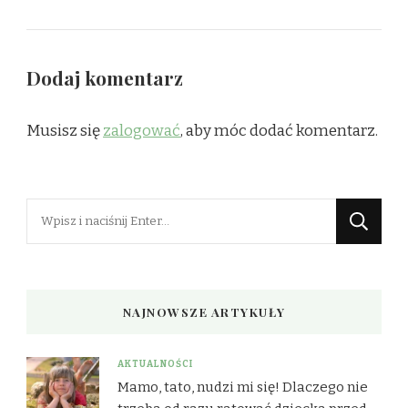
Dodaj komentarz
Musisz się
zalogować
, aby móc dodać komentarz.
Szukasz
czegoś?
NAJNOWSZE ARTYKUŁY
AKTUALNOŚCI
Mamo, tato, nudzi mi się! Dlaczego nie