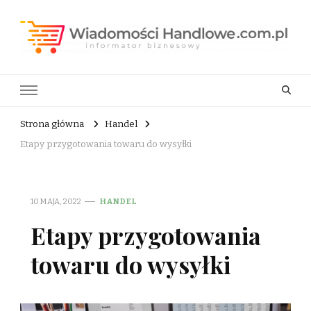
Wiadomości Handlowe . com.pl
informator biznesowy
Strona główna
Handel
Etapy przygotowania towaru do wysyłki
10 MAJA, 2022
HANDEL
Etapy przygotowania
towaru do wysyłki