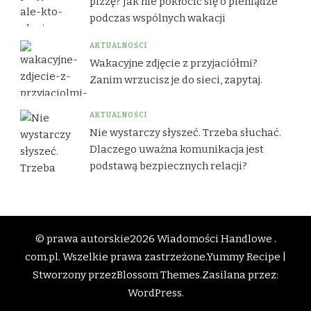
pizzę? Jak nie pokłócić się o pieniądze
podczas wspólnych wakacji
AKTUALNOŚCI
Wakacyjne zdjęcie z przyjaciółmi?
Zanim wrzucisz je do sieci, zapytaj.
AKTUALNOŚCI
Nie wystarczy słyszeć. Trzeba słuchać.
Dlaczego uważna komunikacja jest
podstawą bezpiecznych relacji?
© prawa autorskie2026
Wiadomości Handlowe .
com.pl
. Wszelkie prawa zastrzeżone.
Yummy Recipe |
Stworzony przez
Blossom Themes
.Zasilana przez:
WordPress
.