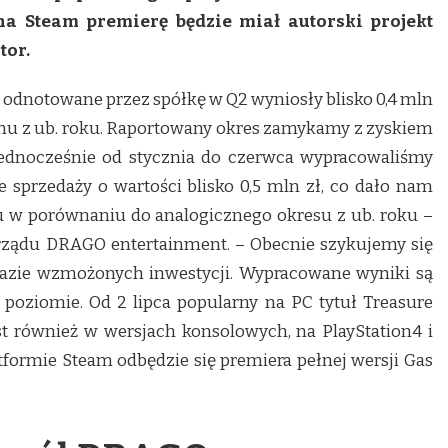
 na Steam premierę będzie miał autorski projekt
tor.
 odnotowane przez spółkę w Q2 wyniosły blisko 0,4 mln
omu z ub. roku. Raportowany okres zamykamy z zyskiem
. Jednocześnie od stycznia do czerwca wypracowaliśmy
e sprzedaży o wartości blisko 0,5 mln zł, co dało nam
u w porównaniu do analogicznego okresu z ub. roku –
rządu DRAGO entertainment. – Obecnie szykujemy się
 fazie wzmożonych inwestycji. Wypracowane wyniki są
poziomie. Od 2 lipca popularny na PC tytuł Treasure
st również w wersjach konsolowych, na PlayStation4 i
tformie Steam odbędzie się premiera pełnej wersji Gas