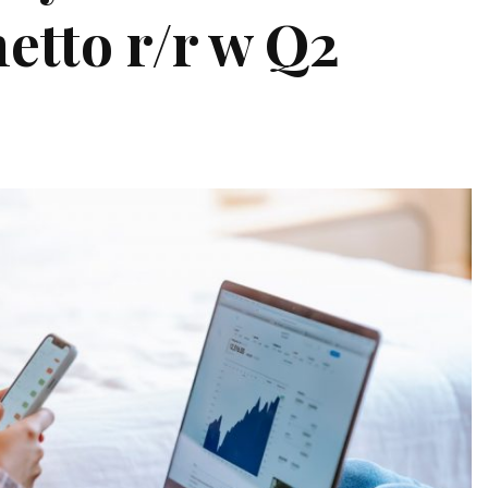
etto r/r w Q2