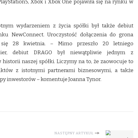
PlayStation5, Xbox i Xbox One pojawiła się na rynku w
tnym wydarzeniem z życia spółki był także debiut
ku NewConnect. Uroczystość dołączenia do grona
 się 28 kwietnia. – Mimo przeszło 20 letniego
ier, debiut DRAGO był niewątpliwie jednym z
storii naszej spółki. Liczymy na to, że zaowocuje to
któw z istotnymi partnerami biznesowymi, a także
py inwestorów – komentuje Joanna Tynor.
NASTĘPNY ARTYKUŁ