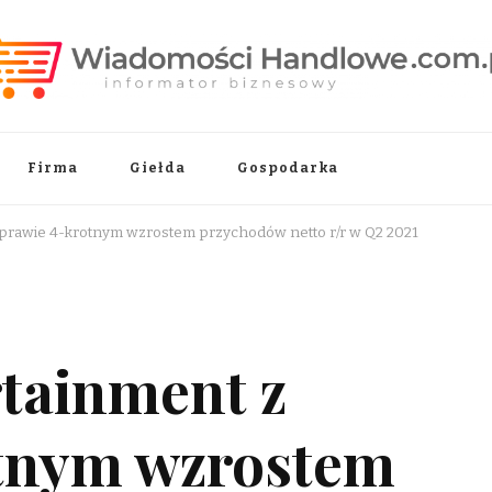
.pl
Firma
Giełda
Gospodarka
prawie 4-krotnym wzrostem przychodów netto r/r w Q2 2021
tainment z
otnym wzrostem