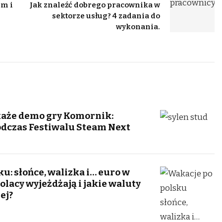
em i
Jak znaleźć dobrego pracownika w
sektorze usług? 4 zadania do
wykonania.
każe demo gry Komornik:
dczas Festiwalu Steam Next
u: słońce, walizka i… euro w
olacy wyjeżdżają i jakie waluty
ej?