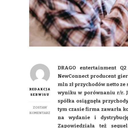
DRAGO entertainment Q2
NewConnect producent gier
mln zł przychodów netto ze 
REDAKCJA
wyniku w porównaniu r/r. J
SERWISU
spółka osiągnęła przychody
ZOSTAW
tym czasie firma zawarła ko
DO
KOMENTARZ
na wydanie i dystrybucj
DRAGO
ENTERTAINMENT
Zapowiedziała też seque