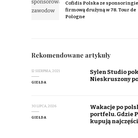
Cofidis Polska ze sponsoringi
firmową drużyną w 78. Tour de
Pologne
Rekomendowane artykuły
Sylen Studio po
12 SIERPNIA, 2021
Nieskruszony po
GIEŁDA
Wakacje po polsk
30 LIPCA, 2026
portfelu. Gdzie P
GIEŁDA
kupują najczęści