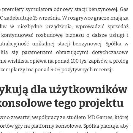
ę premiery symulatora odnowy stacji benzynowej. Gas
PC zadebiutuje 15 września. W rozgrywce gracze mają za
aliw w niezbędne urządzenia, wprowadzić sprzedaż
kontynuować rozbudowę biznesu o dalsze usługi i
atrakcyjność unikalnej stacji benzynowej. Spółka w
liła się parametrami obrazującymi dotychczasowe
ie wishlista opiewa na ponad 100 tys. zapisów, a prolog
egzemplarzy ma ponad 90% pozytywnych recenzji.
zykują dla użytkowników
konsolowe tego projektu
awno zawartej współpracy ze studiem MD Games, której
rtów gry na platformy konsolowe. Spółka planuje, aby