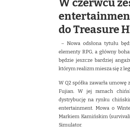
W czerwcu z
entertainmen
do Treasure H
– Nowa odsłona tytułu będz
elementy RPG, a główny boha
będzie jeszcze bardziej angażu
którym realizm miesza się z l
W Q2 spółka zawarła umowę z H
Fujian. W jej ramach chińs
dystrybucję na rynku chińsk
entertainment. Mowa o Winte
Markiem Kamińskim (survivali
Simulator.