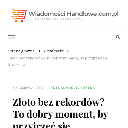
Wiadomości Handlowe . com.pl
informator biznesowy
Strona główna
Aktualności
Złoto bez rekordów? To dobry moment, by przyjrzeć się
kruszcowi
30 CZERWCA, 2026
AKTUALNOŚCI
GIEŁDA
Złoto bez rekordów?
To dobry moment, by
przyjrzeć się