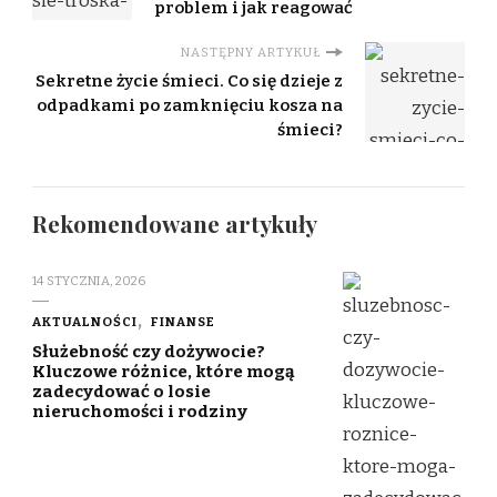
problem i jak reagować
NASTĘPNY ARTYKUŁ
Sekretne życie śmieci. Co się dzieje z
odpadkami po zamknięciu kosza na
śmieci?
Rekomendowane artykuły
14 STYCZNIA, 2026
AKTUALNOŚCI
FINANSE
Służebność czy dożywocie?
Kluczowe różnice, które mogą
zadecydować o losie
nieruchomości i rodziny