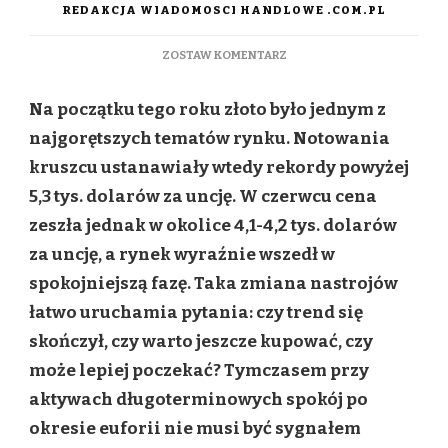
REDAKCJA WIADOMOSCI HANDLOWE .COM.PL
DO
ZOSTAW KOMENTARZ
ZŁOTO
BEZ
Na początku tego roku złoto było jednym z
REKORDÓW?
TO
najgorętszych tematów rynku. Notowania
DOBRY
kruszcu ustanawiały wtedy rekordy powyżej
MOMENT,
BY
5,3 tys. dolarów za uncję. W czerwcu cena
PRZYJRZEĆ
zeszła jednak w okolice 4,1-4,2 tys. dolarów
SIĘ
KRUSZCOWI
za uncję, a rynek wyraźnie wszedł w
spokojniejszą fazę. Taka zmiana nastrojów
łatwo uruchamia pytania: czy trend się
skończył, czy warto jeszcze kupować, czy
może lepiej poczekać? Tymczasem przy
aktywach długoterminowych spokój po
okresie euforii nie musi być sygnałem